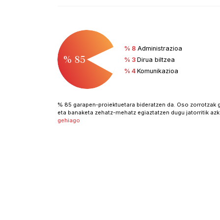
% 8
Administrazioa
% 85
% 3
Dirua biltzea
% 4
Komunikazioa
% 85 garapen-proiektuetara bideratzen da. Oso zorrotzak ga
eta banaketa zehatz-mehatz egiaztatzen dugu jatorritik a
gehiago