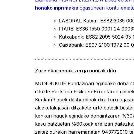
honako inprimakia
ogasunean kontu emate
LABORAL Kutxa : ES82 3035 00
FIARE: ES36 1550 0001 24 000
Kutxabank: ES82 2095 5024 95 
Caixabank: ES07 2100 1972 00
………………………………………………………………
Zure ekarpenak zerga onurak ditu
MUNDUKIDE Fundazioari egindako dohaintz
dituzte Pertsona Fisikoen Errentaren gaine
Kenkari hauek desberdinak dira foru ogasu
aldaketak jasan ditzakete urte batetik bes
kenkari hauek egindako dohaintzaren %30k
kasu batzuetan %80koak ere izan daitezke. 
zaitez gurekin harremanetan 943772010 te