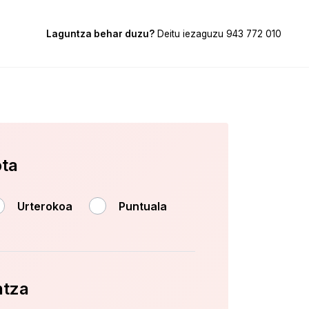
Laguntza behar duzu?
Deitu iezaguzu
943 772 010
ota
Urterokoa
Puntuala
ntza