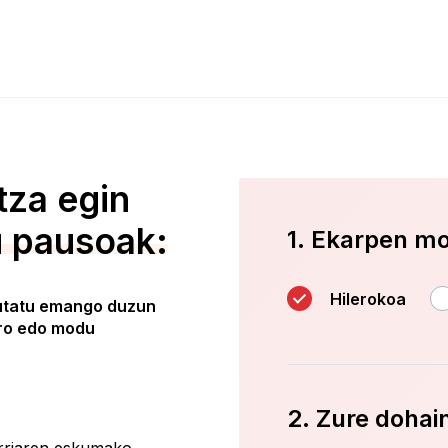
tza egin
u pausoak:
1. Ekarpen m
Hilerokoa
utatu emango duzun
ero edo modu
2. Zure dohai