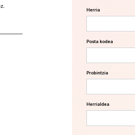
z.
Herria
___________
Posta kodea
Probintzia
Herrialdea