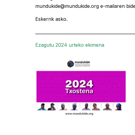
mundukide@mundukide.org e-mailaren bide
Eskerrik asko.
_______________________________________________
Ezagutu 2024 urteko ekimena