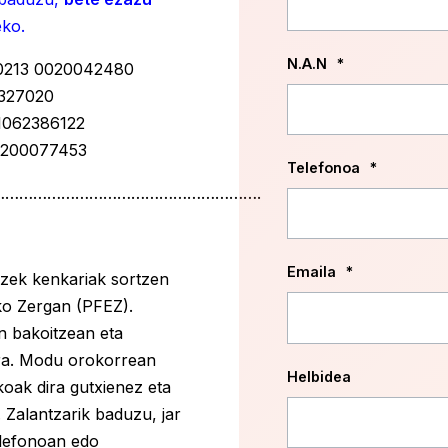
ko.
N.A.N
*
0213 0020042480
3327020
1062386122
 0200077453
Telefonoa
*
……………………………………………….
Emaila
*
ek kenkariak sortzen
ko Zergan (PFEZ).
n bakoitzean eta
tera. Modu orokorrean
Helbidea
oak dira gutxienez eta
Zalantzarik baduzu, jar
lefonoan edo