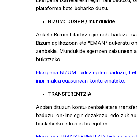
Ekarpena txartelarekin egin nahi baduzu, 
plataforma bete beharko duzu.
BIZUM: 00989 / mundukide
Ariketa Bizum bitartez egin nahi baduzu, s
Bizum aplikazioan eta “EMAN” aukeratu o
zenbakia. Mundukide agertzen zaizunean 
bukatzeko.
Ekarpena BIZUM bidez egiten baduzu,
bet
inprimakia
ogasunean kontu emateko.
TRANSFERENTZIA
Azpian dituzun kontu-zenbakietara transfer
baduzu, on-line egin dezakezu, edo zuk a
banketxeko edozein bulegotan.
Ekarpena TRANSFERENTZIA bidez egiten