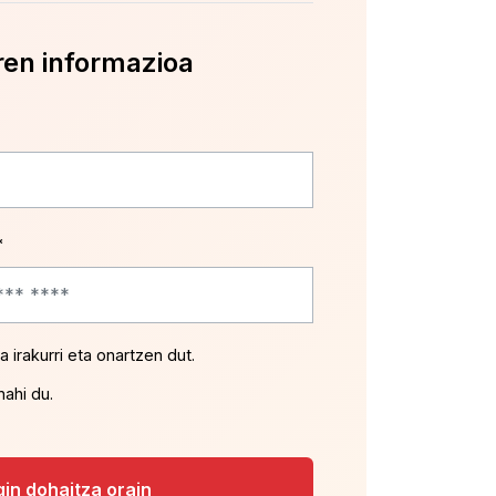
ren informazioa
*
a irakurri eta onartzen dut.
nahi du.