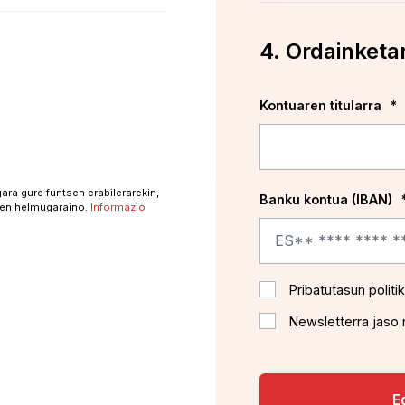
4. Ordainketa
Kontuaren titularra
*
ra gure funtsen erabilerarekin,
Banku kontua (IBAN)
zken helmugaraino.
Informazio
Pribatutasun politik
Newsletterra jaso 