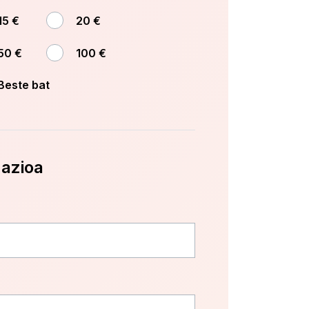
15 €
20 €
50 €
100 €
Beste bat
mazioa