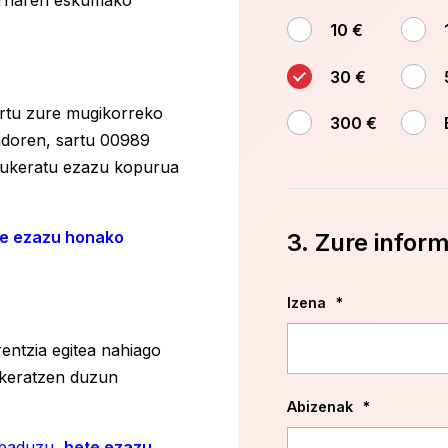
orriaren eskumako
10 €
30 €
artu zure mugikorreko
300 €
ndoren, sartu 00989
aukeratu ezazu kopurua
e ezazu honako
3. Zure infor
Izena
*
entzia egitea nahiago
ukeratzen duzun
Abizenak
*
 baduzu,
bete ezazu