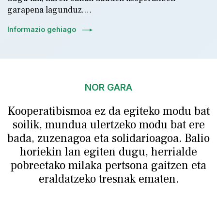
garapena lagunduz.…
6.
Informazio gehiago
NOR GARA
Kooperatibismoa ez da egiteko modu bat
soilik, mundua ulertzeko modu bat ere
bada, zuzenagoa eta solidarioagoa.
Balio
horiekin lan egiten dugu, herrialde
pobreetako milaka pertsona gaitzen eta
eraldatzeko tresnak ematen.