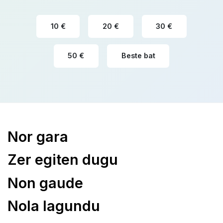
ko
10 €
20 €
30 €
50 €
Beste bat
Nor gara
Zer egiten dugu
Non gaude
Nola lagundu