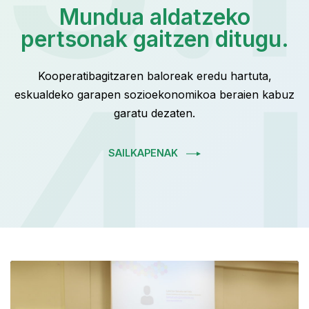
Mundua aldatzeko
pertsonak gaitzen ditugu.
4.
Kooperatibagitzaren baloreak eredu hartuta,
eskualdeko garapen sozioekonomikoa beraien kabuz
garatu dezaten.
SAILKAPENAK