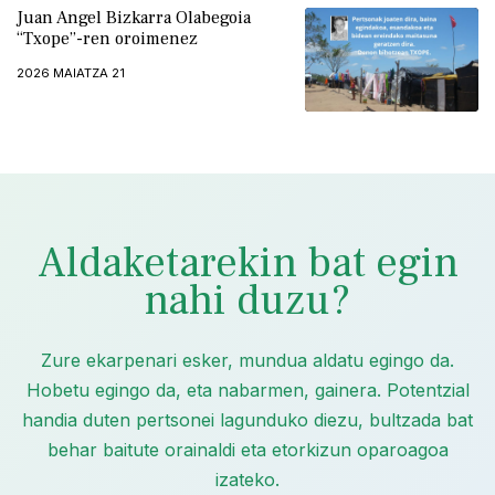
1.
Juan Angel Bizkarra Olabegoia
“Txope”-ren oroimenez
2026 MAIATZA 21
Aldaketarekin bat egin
nahi duzu?
Zure ekarpenari esker, mundua aldatu egingo da.
Hobetu egingo da, eta nabarmen, gainera. Potentzial
handia duten pertsonei lagunduko diezu, bultzada bat
behar baitute orainaldi eta etorkizun oparoagoa
izateko.