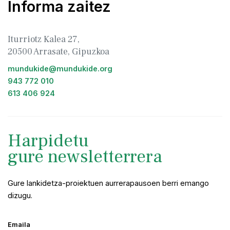
Informa zaitez
Iturriotz Kalea 27,
20500 Arrasate, Gipuzkoa
mundukide@mundukide.org
943 772 010
613 406 924
Harpidetu
gure newsletterrera
Gure lankidetza-proiektuen aurrerapausoen berri emango
dizugu.
Emaila