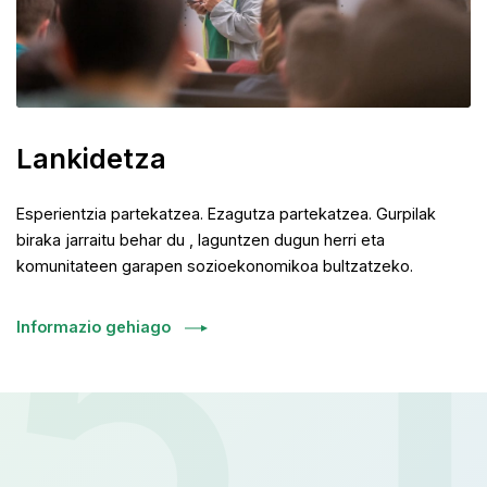
be
Lankidetza
5.
Esperientzia partekatzea. Ezagutza partekatzea. Gurpilak
biraka jarraitu behar du , laguntzen dugun herri eta
komunitateen garapen sozioekonomikoa bultzatzeko.
Informazio gehiago