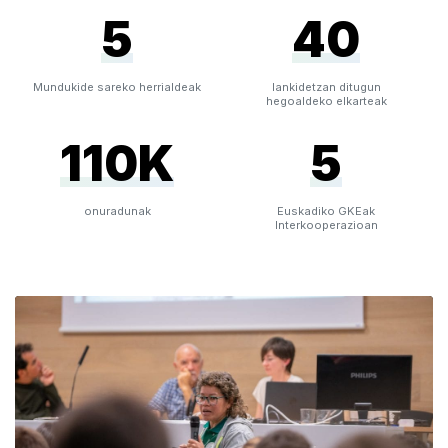
Ge
5
40
Mundukide sareko herrialdeak
lankidetzan ditugun
hegoaldeko elkarteak
110K
5
onuradunak
Euskadiko GKEak
Interkooperazioan