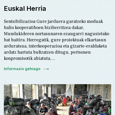
8.
Euskal Herria
Sentsibilizazioa Gure jarduera garatzeko moduak
balio kooperatiboen biziberritzea dakar,
Mundukideren nortasunaren ezaugarri nagusietako
bat baitira. Horregatik, gure proiektuak elkartasun
arduratsua, interkooperazioa eta gizarte-eraldaketa
ardatz hartuta bultzatzen ditugu, pertsonen
konpromisotik abiatuta,…
Informazio gehiago