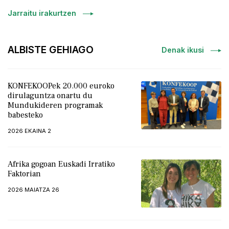
tr
Jarraitu irakurtzen
ALBISTE GEHIAGO
Denak ikusi
KONFEKOOPek 20.000 euroko
dirulaguntza onartu du
Mundukideren programak
babesteko
2026 EKAINA 2
Afrika gogoan Euskadi Irratiko
Faktorian
2026 MAIATZA 26