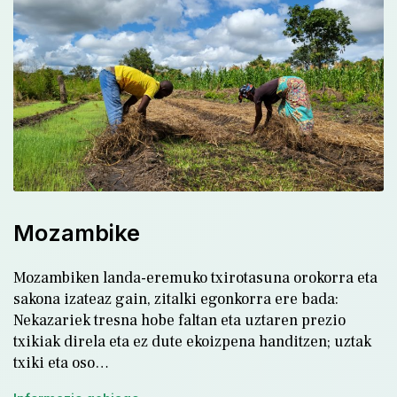
Mozambike
Mozambiken landa-eremuko txirotasuna orokorra eta
sakona izateaz gain, zitalki egonkorra ere bada:
Nekazariek tresna hobe faltan eta uztaren prezio
txikiak direla eta ez dute ekoizpena handitzen; uztak
txiki eta oso…