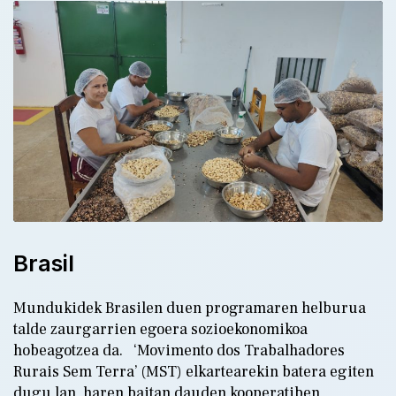
7.
er
Brasil
Mundukidek Brasilen duen programaren helburua
talde zaurgarrien egoera sozioekonomikoa
hobeagotzea da. ‘Movimento dos Trabalhadores
Rurais Sem Terra’ (MST) elkartearekin batera egiten
dugu lan, haren baitan dauden kooperatiben