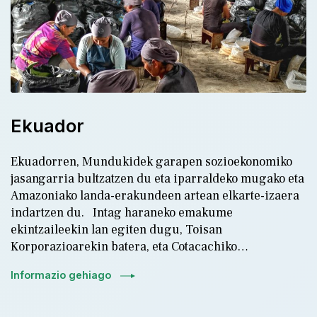
ir
Ekuador
Ekuadorren, Mundukidek garapen sozioekonomiko
jasangarria bultzatzen du eta iparraldeko mugako eta
Amazoniako landa-erakundeen artean elkarte-izaera
indartzen du. Intag haraneko emakume
ekintzaileekin lan egiten dugu, Toisan
Korporazioarekin batera, eta Cotacachiko…
Informazio gehiago