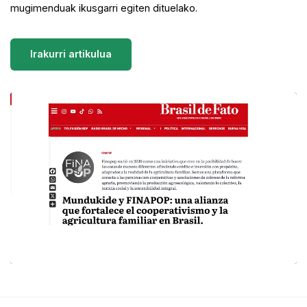
mugimenduak ikusgarri egiten dituelako.
Irakurri artikulua