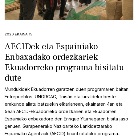
2026 EKAINA 15
2.
AECIDek eta Espainiako
Enbaxadako ordezkariek
Ekuadorreko programa bisitatu
dute
Mundukidek Ekuadorren garatzen duen programaren baitan,
Entrepueblos, UNORCAC, Toisán eta lurraldeko beste
erakunde aliatu batzuekin elkarlanean, ekainaren 4an eta
5ean AECID-Ekuadorreko ordezkarien eta Ekuadorren
Espainiako enbaxadore den Enrique Yturriagaren bisita jaso
genuen. Garapenerako Nazioarteko Lankidetzarako
Espainiako Agentziak (AECID) finantzatutako programa…