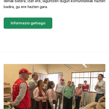
3.
denak batera; izan ere, laguntzen dugun komunitateak hazten
badira, gu ere hazten gara.
Informazio gehiago
ga