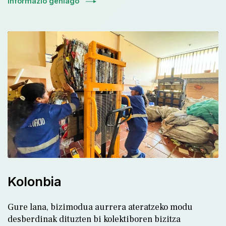
Informazio gehiago
Kolonbia
Gure lana, bizimodua aurrera ateratzeko modu
desberdinak dituzten bi kolektiboren bizitza