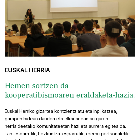
te
EUSKAL HERRIA
Hemen sortzen da
kooperatibismoaren eraldaketa-hazia.
Euskal Herriko gizartea kontzientziatu eta inplikatzea,
garapen bidean dauden eta elkarlanean ari garen
herrialdeetako komunitateetan hazi eta aurrera egitea da.
Lan-esparrutik, hezkuntza-esparrutik, eremu pertsonaletik: