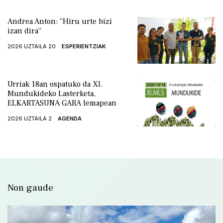
Andrea Anton: “Hiru urte bizi
izan dira”
2026 UZTAILA 20
ESPERIENTZIAK
Urriak 18an ospatuko da Xl.
Mundukideko Lasterketa,
ELKARTASUNA GARA lemapean
2026 UZTAILA 2
AGENDA
Non gaude