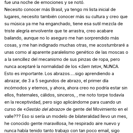
fue una noche de emociones y se notó.
Necesito conocer más Brasil, ya tengo mi lista inicial de
lugares, necesito también conocer más su cultura y creo que
su música ya me ha enganchado, tiene esa sutil mezcla de
triste alegría envolvente que te arrastra, creo acabare
bailando, aunque no lo aseguro me han sorprendido más
cosas, y me han indignado muchas otras, me acostumbraré a
unas como al aparente paralelismo genético de las moscas o
a la sencillez del mecanismo de sus pinzas de ropa, pero
nunca aceptaré la normalidad de los «
Sem teto
«, NUNCA.
Esto es importante. Los abrazos…..sigo aprendiendo a
abrazar, de 3 a 5 segundos de abrazo, el primer día
incómodos y eternos, y ahora, ahora creo no podría estar sin
ellos, fraternales, cálidos, sinceros, , me noto torpe todavía
en la receptividad, pero sigo aplicándome para cuando un
curso de «
Gestáo del abrazo
» de gente del Movimiento en el
valle??? Eso si sería un modelo de bilateralidad llevo un mes,
he conocido gente maravillosa, he respirado aire nuevo y
nunca había tenido tanto trabajo con tan poco email, sigo