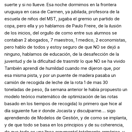
suerte y si no llueve. Esa noche dormimos en la frontera
uruguaya en casa de Carmen, ya jubilada, profesora de la
escuela de niños del MST, jugaba el gremio un partido de
copa, pero ella y yo hablamos de Paulo Freire, de la ilusión
de los inicios, del orgullo de como entre sus alumnos se
contaban 2 abogados, 7 maestros, 1 medico, 2 economistas,
pero hablo de todos y estoy seguro de que NO se dejó a
ninguno, hablamos de educación, de la desafección de la
juventud y de la dificultad de trasmitir lo que NO se ha vivido
También aprendí de humildad cuando me dijeron que, por
esa misma pista, y por un puente de madera pasaba un
camión de recogida de leche de la rota 1 de mas 30
toneladas de peso, (la semana anterior le había propuesto un
modelo teórico matemático de optimización de las rotas
basado en los tiempos de recogida) lo primero que hice al
día siguiente fue ir donde Jocasta y disculparme…. sigo
aprendiendo de Modelos de Gestión, y de como se implanta,
y de que todo se basa en los principios y de su coherencia,
de que todo es una línea argumental totalmente armónica, y