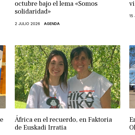
octubre bajo el lema «Somos
v
solidaridad»
15
2 JULIO 2026
AGENDA
e
África en el recuerdo, en Faktoria
E
de Euskadi Irratia
O