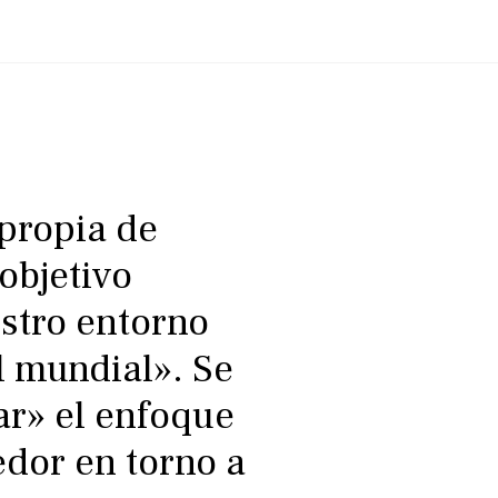
propia de
objetivo
estro entorno
l mundial». Se
zar» el enfoque
edor en torno a