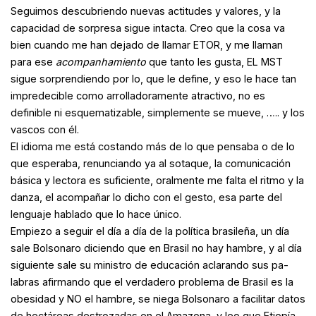
Seguimos descubriendo nuevas actitudes y valores, y la
capacidad de sorpresa sigue intacta. Creo que la cosa va
bien cuando me han dejado de llamar ETOR, y me llaman
para ese
acompanhamiento
que tanto les gusta, EL MST
sigue sorprendiendo por lo, que le define, y eso le hace tan
impredecible como arrolladoramente atractivo, no es
definible ni esquematizable, simplemente se mueve, ….. y los
vascos con él.
El idioma me está costando más de lo que pensaba o de lo
que esperaba, renunciando ya al sotaque, la comunicación
básica y lectora es suficiente, oralmente me falta el ritmo y la
danza, el acompañar lo dicho con el gesto, esa parte del
lenguaje hablado que lo hace único.
Empiezo a seguir el día a día de la política brasileña, un día
sale Bolsonaro diciendo que en Brasil no hay hambre, y al día
siguiente sale su ministro de educación aclarando sus pa-
labras afirmando que el verdadero problema de Brasil es la
obesidad y NO el hambre, se niega Bolsonaro a facilitar datos
de hectáreas destrozadas en el Amazona, y leo que Etiopía