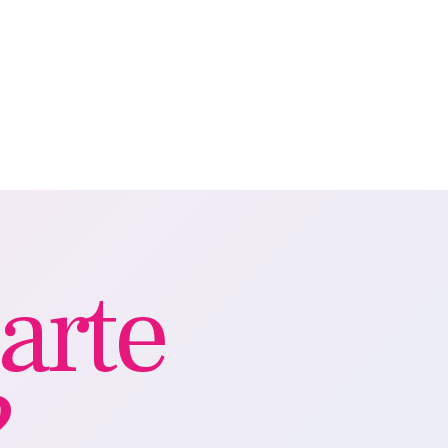
arte
?