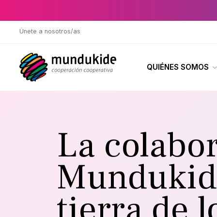
Saltar al contenido principal
Únete a nosotros/as
QUIÉNES SOMOS
La colabo
Mundukide
tierra de l