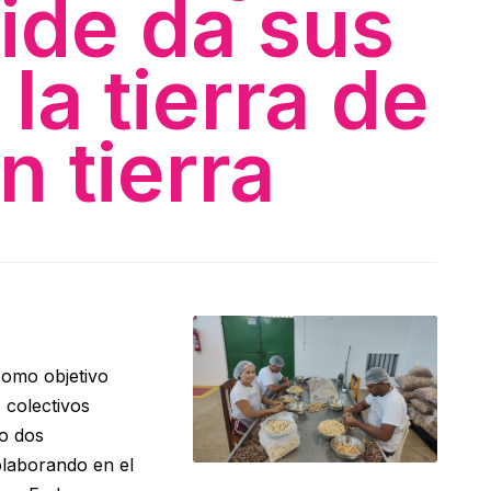
de da sus
 la tierra de
in tierra
como objetivo
 colectivos
o dos
laborando en el