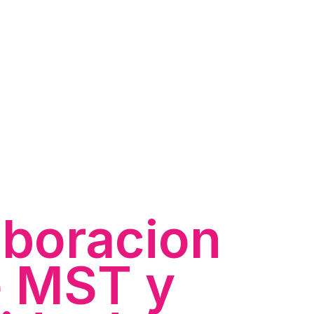
aboracion
e MST y