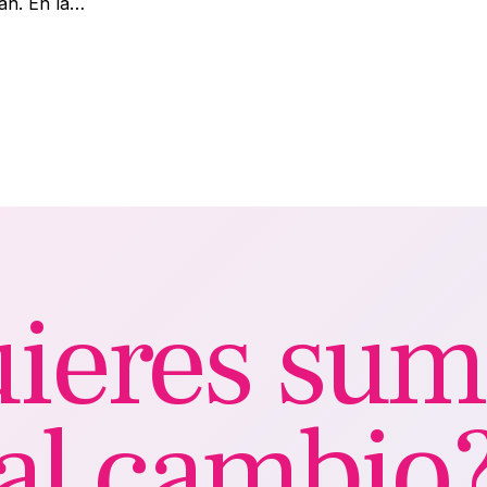
ran. En la…
ieres sum
al cambio