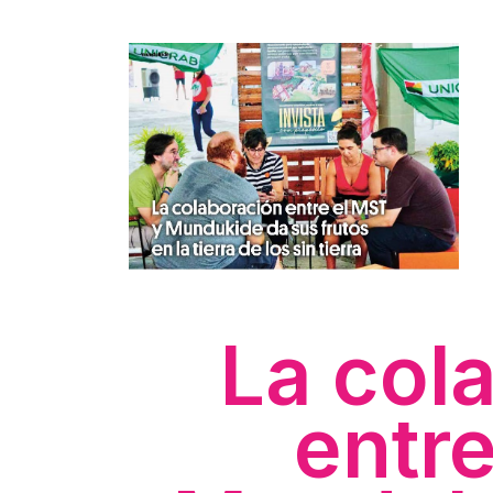
La col
entr