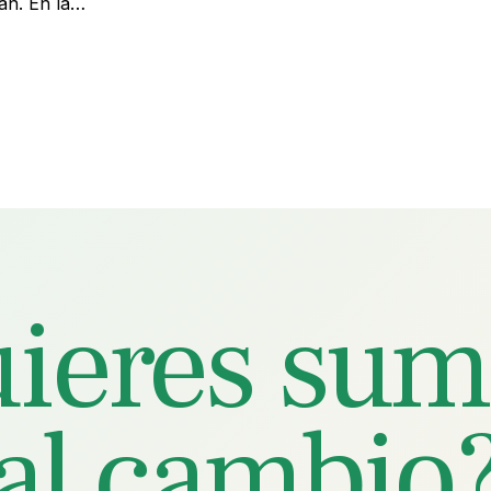
ran. En la…
ieres sum
al cambio