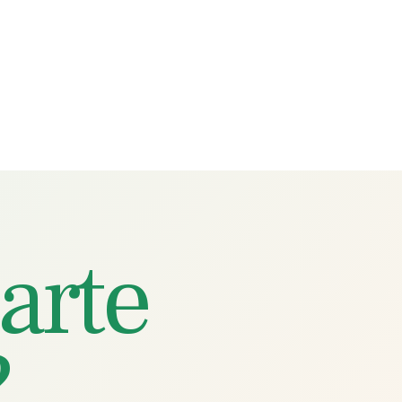
arte
?