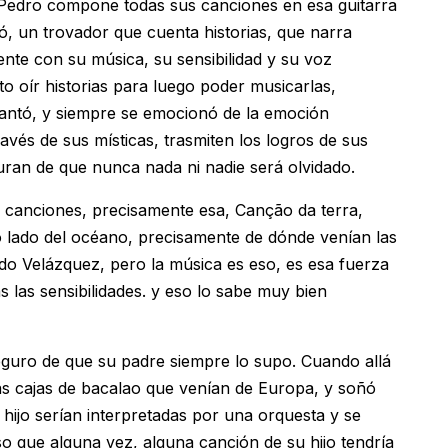
Pedro compone todas sus canciones en esa guitarra
ó, un trovador que cuenta historias, que narra
ente con su música, su sensibilidad y su voz
o oír historias para luego poder musicarlas,
s cantó, y siempre se emocionó de la emoción
vés de sus místicas, trasmiten los logros de sus
guran de que nunca nada ni nadie será olvidado.
 canciones, precisamente esa, Canção da terra,
ro lado del océano, precisamente de dónde venían las
do Velázquez, pero la música es eso, es esa fuerza
s las sensibilidades. y eso lo sabe muy bien
guro de que su padre siempre lo supo. Cuando allá
las cajas de bacalao que venían de Europa, y soñó
hijo serían interpretadas por una orquesta y se
so que alguna vez, alguna canción de su hijo tendría