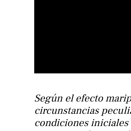
Segú
n el
efecto mari
circunstancias peculi
condiciones iniciale