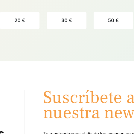
20 €
30 €
50 €
Suscríbete 
nuestra new
s
Te mantendremos al día de los avances en 