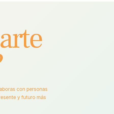
arte
?
olaboras con personas
resente y futuro más