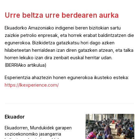
Urre beltza urre berdearen aurka
Ekuadorko Amazoniako indigenei beren bizitokian sartu
zaizkie petrolio enpresak, eta horrek erabat baldintzatzen die
egunerokoa. Bizikidetza gatazkatsu hori dago azken
hilabeteetan herrialdean izan diren gatazken atzean, eta talka
horren lekuko izan dira zenbait euskal herritar udan.
(BERRIAko artikulua)
Esperientzia ahaztezin honen egunerokoa ikusteko esteka:
https://lkexperience.com/
Ekuador
Ekuadorren, Mundukidek garapen
sozioekonomiko jasangarria