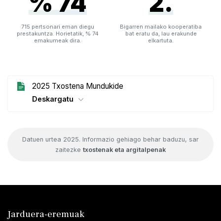
% 74
2.
715 pertsonari eman diegu
Bigarren mailako kooperatiba
prestakuntza. Horietatik, % 74
bat eratu da, lau erakunde
emakumeak dira.
elkartuta.
2025 Txostena Mundukide
Deskargatu
Datuen urtea 2025. Informazio gehiago behar baduzu, sar
zaitezke
txostenak eta argitalpenak
Jarduera-eremuak