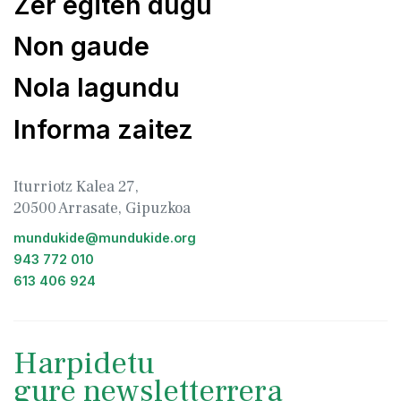
Zer egiten dugu
Non gaude
Nola lagundu
Informa zaitez
Iturriotz Kalea 27,
20500 Arrasate, Gipuzkoa
mundukide@mundukide.org
943 772 010
613 406 924
Harpidetu
gure newsletterrera