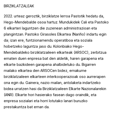
BIRZIKLATZALEAK
2022. urteaz geroztik, birziklatze lerroa Pastotik hedatu da,
Hego-Mendebalde osoa hartuz. Mundukidek Cali eta Pastoko
6 elkarteri laguntzen die zuzenean administrazioan eta
plangintzan. Pastoko Girasoles Elkartea (Nariño) indartu egin
da; izan ere, funtzionamendu operatiboa eta soziala
hobetzeko laguntza jaso du. Kolonbiako Hego-
Mendebaldeko birziklatzaileen elkarteak (ARSOC), zerbitzua
ematen duen enpresa bat den aldetik, haren garapena eta
elkarte bazkideen garapena ahalbidetuko du. Bigarren
mailako elkartea den ARSOCen bidez, emakume
birziklatzaileen elkarteen interkooperazioak oso aurrerapen
ona egin du. Gainera, nazio mailan, antolaketa indartzeko
bidea urratzen hasi da Birziklatzaileen Elkarte Nazionalarekin
(ANR). Elkarte hori hasierako fasean dago oraindik, eta
enpresa sozialari eta horri lotutako lanari buruzko
prestakuntza bat eman da.