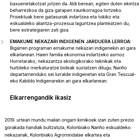
baxuenetakotzat jotzen da. Aldi berean, egiten duten ekintza
beharrezkoa da giza garapen iraunkorragoa lortzeko.
Proiektuak bere gaitasunak indartzea eta tokiko eta
eskualdeko aliantza-prozesua laguntzea planteatzen du,
bere estrategiaren zati gisa.
EMAKUME NEKAZARI INDIGENEN JARDUERA LERROA:
Bigarren programan emakume nekazari indigenekin ari gara
elkarlanean. Haien familia ekonomia indartzeko asmoz.
Horretarako, nekazaritza ekologikorako teknikak eta
hurbileko merkaturatze bideak sustatzen ditugu. Nariño
departamenduko sei lurralde indigenetan eta Gran Tescual-
eko Kabildo Indigenarekin ari gara elkarlanean.
Elkarrengandik ikasiz
2019. urtean mundu mailan ongarri kimikoek izan zuten prezio
gorakada handiak bultzatuta, Kolonbiako Nariño eskualdeko
nekazariak, Kolonbiako Agromindalae elkartea eta