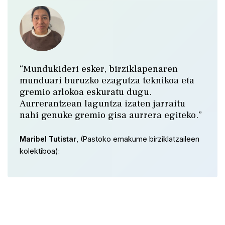
“Mundukideri esker, birziklapenaren
munduari buruzko ezagutza teknikoa eta
gremio arlokoa eskuratu dugu.
Aurrerantzean laguntza izaten jarraitu
nahi genuke gremio gisa aurrera egiteko.”
Maribel Tutistar
, (Pastoko emakume birziklatzaileen
kolektiboa):