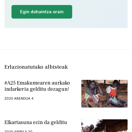
Egin dohaintza orain
Erlazionatutako albisteak
#A25 Emakumearen aurkako
indarkeria gelditu dezagun!
2020 ABENDUA 4
Elkartasuna ezin da gelditu
2020 APIRILA 20