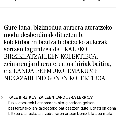
Gure lana, bizimodua aurrera ateratzeko
modu desberdinak dituzten bi
kolektiboren bizitza hobetzeko aukerak
sortzen laguntzea da ; KALEKO
BIRZIKLATZAILEEN KOLEKTIBOA,
zeinaren jarduera-eremua hiriak baitira,
eta LANDA EREMUKO EMAKUME
NEKAZARI INDIGENEN KOLEKTIBOA.
KALE BIRZIKLATZAILEEN JARDUERA LERROA:
Birziklatzaileek Latinoamerikako gizartean gehien
baztertutako lan-taldeetako bat osatzen dute. Botatzen dena
biltzea eta, askotan, zaborraren artean berriz bilatzea maila