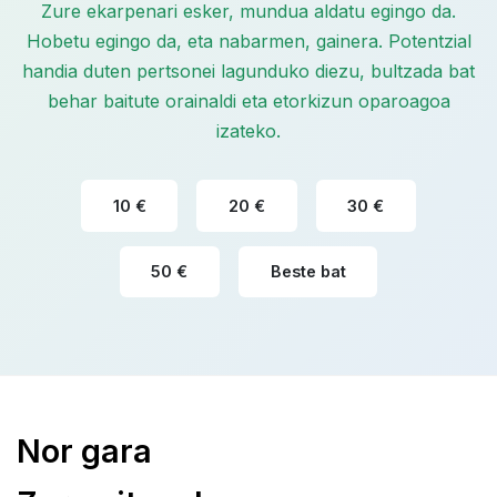
Zure ekarpenari esker, mundua aldatu egingo da.
Hobetu egingo da, eta nabarmen, gainera. Potentzial
handia duten pertsonei lagunduko diezu, bultzada bat
behar baitute orainaldi eta etorkizun oparoagoa
izateko.
10 €
20 €
30 €
50 €
Beste bat
Nor gara