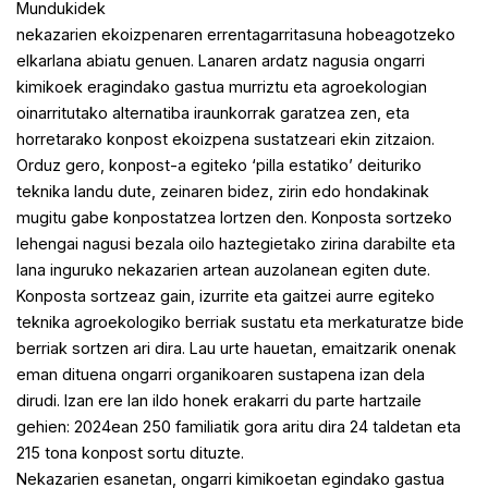
Mundukidek
nekazarien ekoizpenaren errentagarritasuna hobeagotzeko
elkarlana abiatu genuen. Lanaren ardatz nagusia ongarri
kimikoek eragindako gastua murriztu eta agroekologian
oinarritutako alternatiba iraunkorrak garatzea zen, eta
horretarako konpost ekoizpena sustatzeari ekin zitzaion.
Orduz gero, konpost-a egiteko ‘pilla estatiko’ deituriko
teknika landu dute, zeinaren bidez, zirin edo hondakinak
mugitu gabe konpostatzea lortzen den. Konposta sortzeko
lehengai nagusi bezala oilo haztegietako zirina darabilte eta
lana inguruko nekazarien artean auzolanean egiten dute.
Konposta sortzeaz gain, izurrite eta gaitzei aurre egiteko
teknika agroekologiko berriak sustatu eta merkaturatze bide
berriak sortzen ari dira. Lau urte hauetan, emaitzarik onenak
eman dituena ongarri organikoaren sustapena izan dela
dirudi. Izan ere lan ildo honek erakarri du parte hartzaile
gehien: 2024ean 250 familiatik gora aritu dira 24 taldetan eta
215 tona konpost sortu dituzte.
Nekazarien esanetan, ongarri kimikoetan egindako gastua