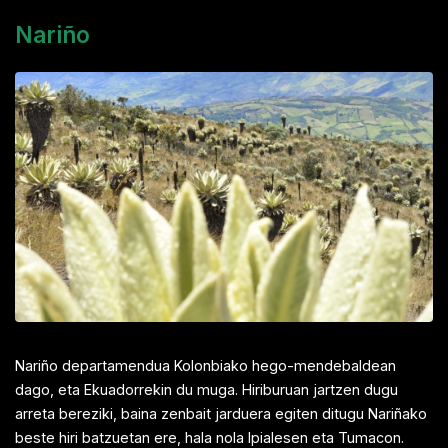
Nariño
Nariño departamendua Kolonbiako hego-mendebaldean
dago, eta Ekuadorrekin du muga. Hiriburuan jartzen dugu
arreta bereziki, baina zenbait jarduera egiten ditugu Nariñako
beste hiri batzuetan ere, hala nola Ipialesen eta Tumacon.