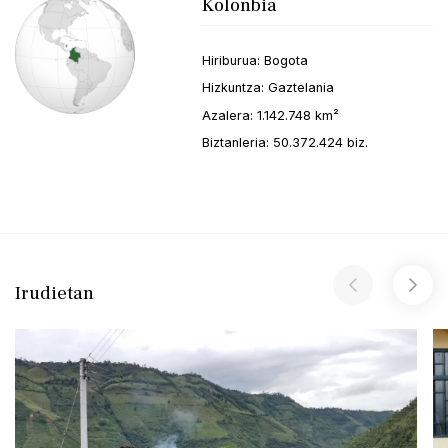
Kolonbia
Hiriburua: Bogota
Hizkuntza: Gaztelania
Azalera: 1.142.748 km²
Biztanleria: 50.372.424 biz.
Irudietan