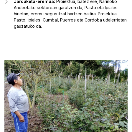
Jarduketa-eremua:
Proiektua, batez ere, Nariñoko
Andeetako sektorean garatzen da, Pasto eta Ipiales
hirietan, eremu segurutzat hartzen baitira. Proiektua
Pasto, Ipiales, Cumbal, Puerres eta Cordoba udalerrietan
gauzatuko da.