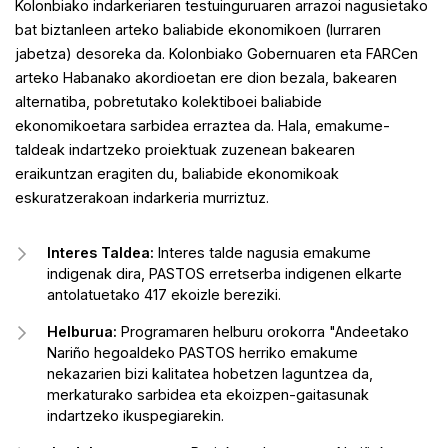
Kolonbiako indarkeriaren testuinguruaren arrazoi nagusietako
bat biztanleen arteko baliabide ekonomikoen (lurraren
jabetza) desoreka da. Kolonbiako Gobernuaren eta FARCen
arteko Habanako akordioetan ere dion bezala, bakearen
alternatiba, pobretutako kolektiboei baliabide
ekonomikoetara sarbidea erraztea da. Hala, emakume-
taldeak indartzeko proiektuak zuzenean bakearen
eraikuntzan eragiten du, baliabide ekonomikoak
eskuratzerakoan indarkeria murriztuz.
Interes Taldea:
Interes talde nagusia emakume
indigenak dira, PASTOS erretserba indigenen elkarte
antolatuetako 417 ekoizle bereziki.
Helburua:
Programaren helburu orokorra "Andeetako
Nariño hegoaldeko PASTOS herriko emakume
nekazarien bizi kalitatea hobetzen laguntzea da,
merkaturako sarbidea eta ekoizpen-gaitasunak
indartzeko ikuspegiarekin.