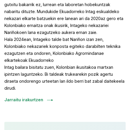
gutxitu bakarrik ez, lurrean eta laboretan hobekuntzak
nabaritu dituzte. Mundukide Ekuadorreko Intag eskualdeko
nekazari elkarte batzuekin ere lanean ari da 2020az gero eta
Kolonbiako emaitza onak ikusirik, Intageko nekazariei
Nariñokoen lana ezagutzeko aukera eman zaie.
Hala 2024ean, Intageko talde bat Nariñon izan zen,
Kolonbiako nekazariek konposta egiteko darabilten teknika
ezagutzen eta ondoren, Kolonbiako Agromindanae
elkartekoak Ekuadorreko
Intag bailara bisitatu zuen, Kolonbian ikusitakoa martxan
ipintzen laguntzeko. Bi taldeak trukearekin pozik agertu
diraeta ondorengo urteetan lan ildo berri bat zabal daitekeela
dirudi.
Jarraitu irakurtzen