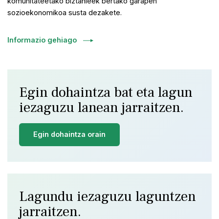
komunitateetako biztanleek bertako garapen
sozioekonomikoa susta dezakete.
Informazio gehiago
Egin dohaintza bat eta lagun
iezaguzu lanean jarraitzen.
Egin dohaintza orain
Lagundu iezaguzu laguntzen
jarraitzen.