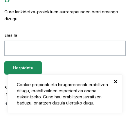
Gure lankidetza-proiektuen aurrerapausoen berri emango
dizugu.
Emaila
×
Cookie propioak eta hirugarrenenak erabiltzen
FACEBOOK
TWITTER
YOUTUBE
LINKEDIN
ditugu, erabiltzaileen esperientzia onena
INSTAGRAM
FLICKR
eskaintzeko. Gune hau erabiltzen jarraitzen
baduzu, onartzen duzula ulertuko dugu.
Harremanetarako
Prentsa
Txostenak eta argitalpenak