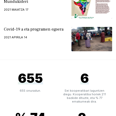
Mundukideri
2021 MAIATZA 17
Covid-19 a eta programen egoera
2021 APIRILA 14
655
6
655 onuradun.
Sei kooperatibari laguntzen
diegu. Kooperatiba horiek 211
bazkide dituzte, eta % 77
emakumeak dira.