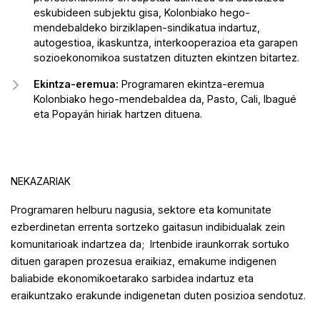
eskubideen subjektu gisa, Kolonbiako hego-
mendebaldeko birziklapen-sindikatua indartuz,
autogestioa, ikaskuntza, interkooperazioa eta garapen
sozioekonomikoa sustatzen dituzten ekintzen bitartez.
Ekintza-eremua:
Programaren ekintza-eremua
Kolonbiako hego-mendebaldea da, Pasto, Cali, Ibagué
eta Popayán hiriak hartzen dituena.
NEKAZARIAK
Programaren helburu nagusia, sektore eta komunitate
ezberdinetan errenta sortzeko gaitasun indibidualak zein
komunitarioak indartzea da; Irtenbide iraunkorrak sortuko
dituen garapen prozesua eraikiaz, emakume indigenen
baliabide ekonomikoetarako sarbidea indartuz eta
eraikuntzako erakunde indigenetan duten posizioa sendotuz.