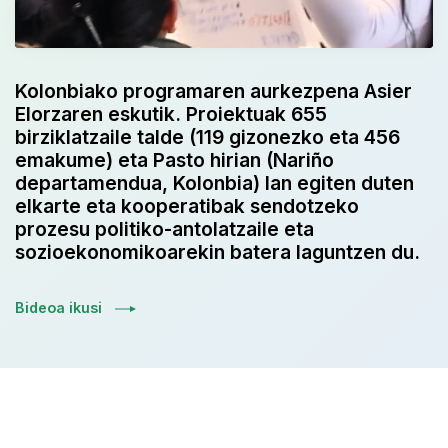
Kolonbiako programaren aurkezpena Asier
Elorzaren eskutik. Proiektuak 655
birziklatzaile talde (119 gizonezko eta 456
emakume) eta Pasto hirian (Nariño
departamendua, Kolonbia) lan egiten duten
elkarte eta kooperatibak sendotzeko
prozesu politiko-antolatzaile eta
sozioekonomikoarekin batera laguntzen du.
Bideoa ikusi