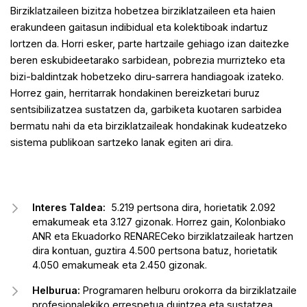
Birziklatzaileen bizitza hobetzea birziklatzaileen eta haien
erakundeen gaitasun indibidual eta kolektiboak indartuz
lortzen da. Horri esker, parte hartzaile gehiago izan daitezke
beren eskubideetarako sarbidean, pobrezia murrizteko eta
bizi-baldintzak hobetzeko diru-sarrera handiagoak izateko.
Horrez gain, herritarrak hondakinen bereizketari buruz
sentsibilizatzea sustatzen da, garbiketa kuotaren sarbidea
bermatu nahi da eta birziklatzaileak hondakinak kudeatzeko
sistema publikoan sartzeko lanak egiten ari dira.
Interes Taldea:
5.219 pertsona dira, horietatik 2.092
emakumeak eta 3.127 gizonak. Horrez gain, Kolonbiako
ANR eta Ekuadorko RENARECeko birziklatzaileak hartzen
dira kontuan, guztira 4.500 pertsona batuz, horietatik
4.050 emakumeak eta 2.450 gizonak.
Helburua:
Programaren helburu orokorra da birziklatzaile
profesionalekiko errespetua duintzea eta sustatzea