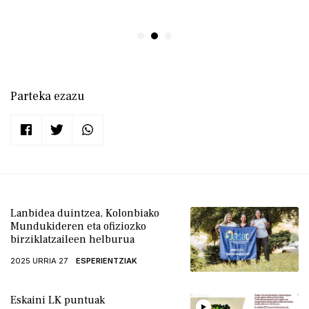
Parteka ezazu
Lanbidea duintzea, Kolonbiako
Mundukideren eta ofiziozko
birziklatzaileen helburua
2025 URRIA 27
ESPERIENTZIAK
Eskaini LK puntuak