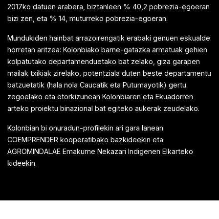
2017ko datuen arabera, biztanleen % 40,2 pobrezia-egoeran
bizi zen, eta % 14, muturreko pobrezia-egoeran.
Mundukiden hainbat arrazoirengatik erabaki genuen eskualde
horretan aritzea: Kolonbiako barne-gatazka armatuak gehien
kolpatutako departamenduetako bat zelako, giza garapen
mailak txikiak zirelako, potentziala duten beste departamentu
batzuetatik (hala nola Caucatik eta Putumayotik) gertu
zegoelako eta etorkizunean Kolonbiaren eta Ekuadorren
arteko proiektu binazional bat egiteko aukerak zeudelako.
Kolonbian bi onuradun-profilekin ari gara lanean:
COEMPRENDER kooperatibako bazkideekin eta
AGROMINDALAE Emakume Nekazari Indigenen Elkarteko
kideekin.