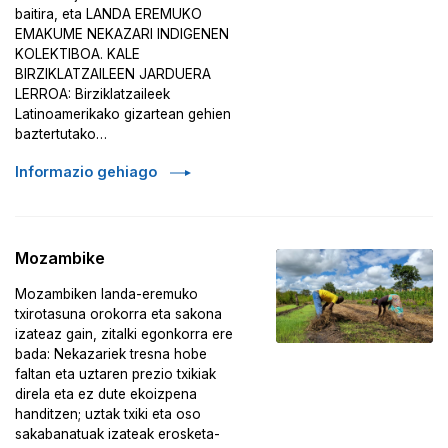
baitira, eta LANDA EREMUKO
EMAKUME NEKAZARI INDIGENEN
KOLEKTIBOA. KALE
BIRZIKLATZAILEEN JARDUERA
LERROA: Birziklatzaileek
Latinoamerikako gizartean gehien
baztertutako…
Informazio gehiago
Mozambike
Mozambiken landa-eremuko
txirotasuna orokorra eta sakona
izateaz gain, zitalki egonkorra ere
bada: Nekazariek tresna hobe
faltan eta uztaren prezio txikiak
direla eta ez dute ekoizpena
handitzen; uztak txiki eta oso
sakabanatuak izateak erosketa-