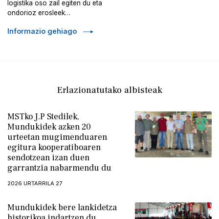
logistika oso zail egiten du eta
ondorioz erosleek…
Informazio gehiago
Erlazionatutako albisteak
MSTko J.P Stedilek,
Mundukidek azken 20
urteetan mugimenduaren
egitura kooperatiboaren
sendotzean izan duen
garrantzia nabarmendu du
2026 URTARRILA 27
Mundukidek bere lankidetza
historikoa indartzen du