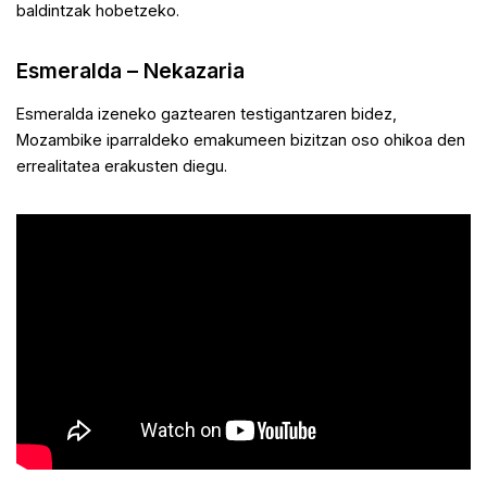
baldintzak hobetzeko.
Esmeralda – Nekazaria
Esmeralda izeneko gaztearen testigantzaren bidez,
Mozambike iparraldeko emakumeen bizitzan oso ohikoa den
errealitatea erakusten diegu.