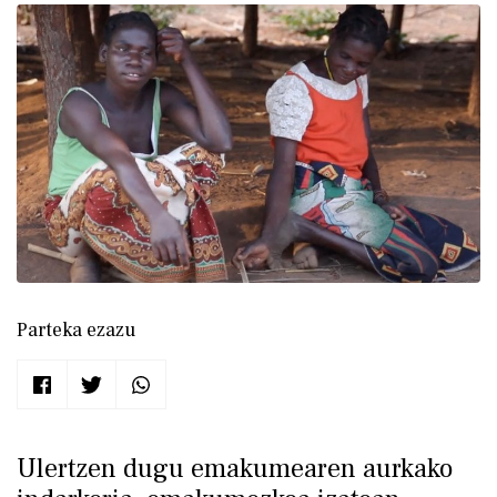
Parteka ezazu
Ulertzen dugu emakumearen aurkako