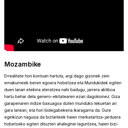
Mozambike
Errealitate hori kontuan hartuta, argi dago gizonek zein
emakumeek beren egoera hobetzea eta Mundukidek egiten
duen lanari etekina ateratzea nahi badugu, jarrera aktiboa
hartu behar dela genero-ekitatearen ezari dagokionez. Giza
garapenaren indize baxuagoa duten munduko lekuetan ari
gara lanean, eta hori bidegabekeria ikaragarria da. Gure
eginkizun nagusia da biztanleek haien merkataritza-jarduera
hobetzeko egiten dituzten ahaleginei laguntzea, haien bizi-