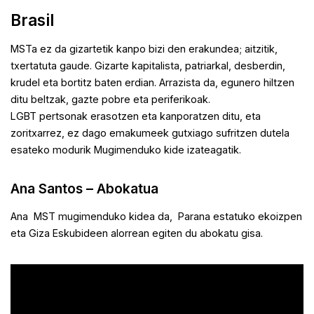
Brasil
MSTa ez da gizartetik kanpo bizi den erakundea; aitzitik,
txertatuta gaude. Gizarte kapitalista, patriarkal, desberdin,
krudel eta bortitz baten erdian. Arrazista da, egunero hiltzen
ditu beltzak, gazte pobre eta periferikoak.
LGBT pertsonak erasotzen eta kanporatzen ditu, eta
zoritxarrez, ez dago emakumeek gutxiago sufritzen dutela
esateko modurik Mugimenduko kide izateagatik.
Ana Santos – Abokatua
Ana MST mugimenduko kidea da, Parana estatuko ekoizpen
eta Giza Eskubideen alorrean egiten du abokatu gisa.