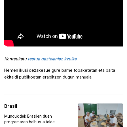
Kontsultatu
testua gaztelaniaz itzulita
Hemen ikusi dezakezue gure barne topaketetan eta baita
ekitaldi publikoetan erabiltzen dugun manuala.
Brasil
Mundukidek Brasilen duen
programaren helburua talde