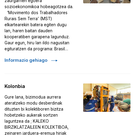
zaurgarrien egoera
sozioekonomikoa hobeagotzea da.
‘Movimento dos Trabalhadores
Rurais Sem Terra’ (MST)
elkartearekin batera egiten dugu
lan, haren baitan dauden
kooperatiben garapena lagunduz.
Gaur egun, hiru lan ildo nagusitan
egituratzen da programa: Brasil…
Informazio gehiago
Kolonbia
Gure lana, bizimodua aurrera
ateratzeko modu desberdinak
dituzten bi kolektiboren bizitza
hobetzeko aukerak sortzen
laguntzea da ; KALEKO
BIRZIKLATZAILEEN KOLEKTIBOA,
zeinaren jarduera-eremua hiriak