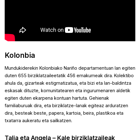
Kolonbia
Mundukiderekin Kolonbiako Nariño departamentuan lan egiten
duten 655 birziklatzaileetatik 456 emakumeak dira. Kolektibo
ahula da, gizarteak estigmatizatua, eta bizi eta lan-baldintza
eskasak dituzte, komunitatearen eta ingurumenaren aldetik
egiten duten ekarpena kontuan hartuta. Gehienak
familiaburuak dira, eta birziklatze-lanak egiteaz arduratzen
dira, besteak beste, papera, kartoia, beira, plastikoa eta
txatarra aukeratu eta sailkatzen.
Talia eta Angela – Kale birziklatzaileak