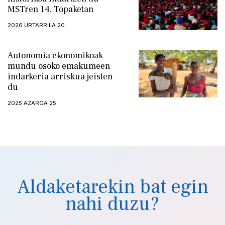
MSTren 14. Topaketan
2026 URTARRILA 20
Autonomia ekonomikoak
mundu osoko emakumeen
indarkeria arriskua jeisten
du
2025 AZAROA 25
Aldaketarekin bat egin
nahi duzu?