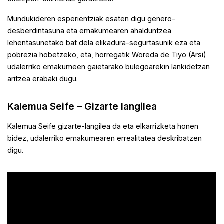
Mundukideren esperientziak esaten digu genero-
desberdintasuna eta emakumearen ahalduntzea
lehentasunetako bat dela elikadura-segurtasunik eza eta
pobrezia hobetzeko, eta, horregatik Woreda de Tiyo (Arsi)
udalerriko emakumeen gaietarako bulegoarekin lankidetzan
aritzea erabaki dugu.
Kalemua Seife – Gizarte langilea
Kalemua Seife gizarte-langilea da eta elkarrizketa honen
bidez, udalerriko emakumearen errealitatea deskribatzen
digu.