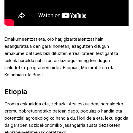
Emakumeentzat eta, oro har, gizartearentzat hain
esanguratsua den garai honetan, ezagutzen ditugun
emakume batzuek bizi dituzten errealitateen testigantza
txikiak hurbildu nahi izan dizkizuegu lan egiten dugun
lankidetza-programen bidez Etiopian, Mozambiken eta
Kolonbian eta Brasil.
Etiopia
Oromia eskualdea eta, zehazki, Arsi eskualdea, herrialdeko
eremu pobretuenetako batean dago, populazio handia eta
potentzial agroekologiko handia du. Hori dela eta, leku egokia
da garapen sozioekonomiko jasangarria susta dezaketen
ekoizpen-ekimenak garatzeko.