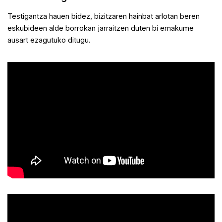
Testigantza hauen bidez, bizitzaren hainbat arlotan beren
eskubideen alde borrokan jarraitzen duten bi emakume
ausart ezagutuko ditugu.