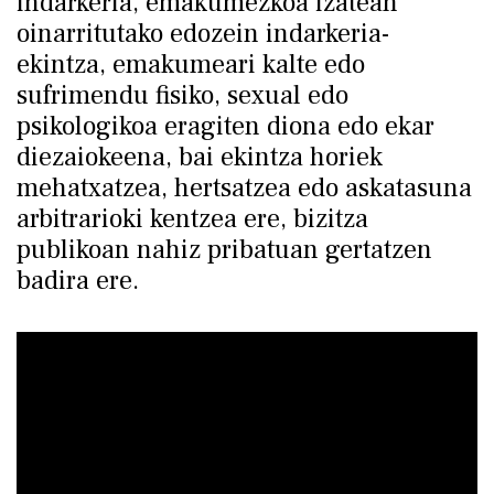
indarkeria, emakumezkoa izatean
oinarritutako edozein indarkeria-
ekintza, emakumeari kalte edo
sufrimendu fisiko, sexual edo
psikologikoa eragiten diona edo ekar
diezaiokeena, bai ekintza horiek
mehatxatzea, hertsatzea edo askatasuna
arbitrarioki kentzea ere, bizitza
publikoan nahiz pribatuan gertatzen
badira ere.