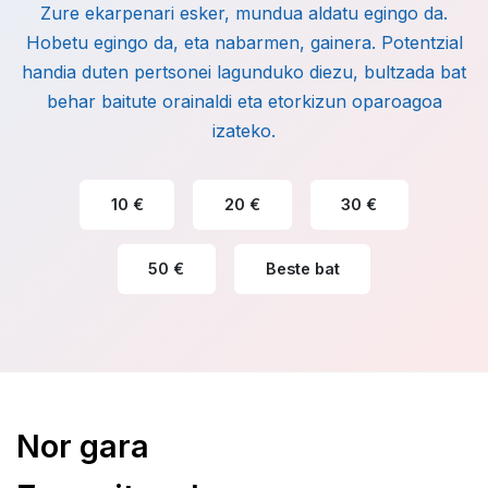
Zure ekarpenari esker, mundua aldatu egingo da.
Hobetu egingo da, eta nabarmen, gainera. Potentzial
handia duten pertsonei lagunduko diezu, bultzada bat
behar baitute orainaldi eta etorkizun oparoagoa
izateko.
10 €
20 €
30 €
50 €
Beste bat
Nor gara