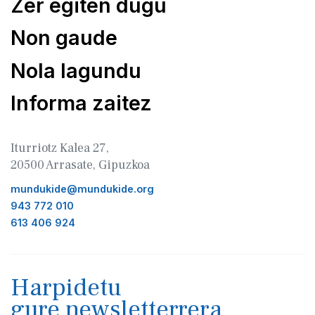
Zer egiten dugu
Non gaude
Nola lagundu
Informa zaitez
Iturriotz Kalea 27,
20500 Arrasate, Gipuzkoa
mundukide@mundukide.org
943 772 010
613 406 924
Harpidetu
gure newsletterrera