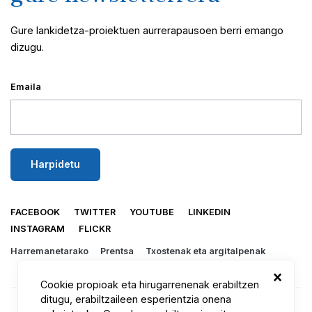
Gure lankidetza-proiektuen aurrerapausoen berri emango
dizugu.
Emaila
FACEBOOK
TWITTER
YOUTUBE
LINKEDIN
INSTAGRAM
FLICKR
Harremanetarako
Prentsa
Txostenak eta argitalpenak
×
Cookie propioak eta hirugarrenenak erabiltzen
ditugu, erabiltzaileen esperientzia onena