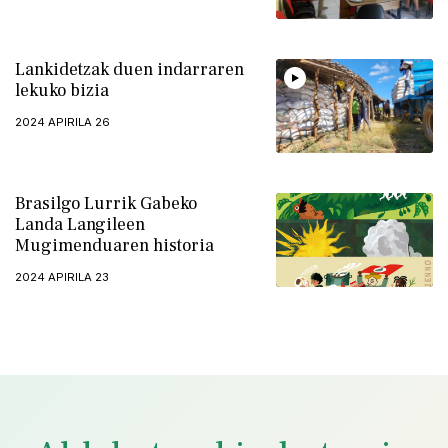
Lankidetzak duen indarraren
lekuko bizia
2024 APIRILA 26
Brasilgo Lurrik Gabeko
Landa Langileen
Mugimenduaren historia
2024 APIRILA 23