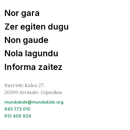
Nor gara
Zer egiten dugu
Non gaude
Nola lagundu
Informa zaitez
Iturriotz Kalea 27,
20500 Arrasate, Gipuzkoa
mundukide@mundukide.org
943 772 010
613 406 924