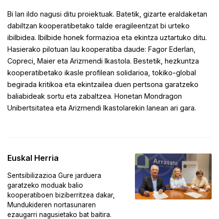
Bi lan ildo nagusi ditu proiektuak. Batetik, gizarte eraldaketan
dabiltzan kooperatibetako talde eragileentzat bi urteko
ibilbidea. Ibilbide honek formazioa eta ekintza uztartuko ditu.
Hasierako pilotuan lau kooperatiba daude: Fagor Ederlan,
Copreci, Maier eta Arizmendi Ikastola. Bestetik, hezkuntza
kooperatibetako ikasle profilean solidarioa, tokiko-global
begirada kritikoa eta ekintzailea duen pertsona garatzeko
baliabideak sortu eta zabaltzea. Honetan Mondragon
Unibertsitatea eta Arizmendi Ikastolarekin lanean ari gara.
Euskal Herria
Sentsibilizazioa Gure jarduera
garatzeko moduak balio
kooperatiboen biziberritzea dakar,
Mundukideren nortasunaren
ezaugarri nagusietako bat baitira.