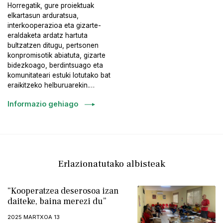
Horregatik, gure proiektuak
elkartasun arduratsua,
interkooperazioa eta gizarte-
eraldaketa ardatz hartuta
bultzatzen ditugu, pertsonen
konpromisotik abiatuta, gizarte
bidezkoago, berdintsuago eta
komunitateari estuki lotutako bat
eraikitzeko helburuarekin.…
Informazio gehiago
Erlazionatutako albisteak
“Kooperatzea deserosoa izan
daiteke, baina merezi du”
2025 MARTXOA 13