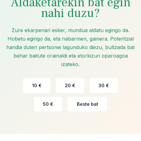
Aldaketarekin bat egin
nahi duzu?
Zure ekarpenari esker, mundua aldatu egingo da.
Hobetu egingo da, eta nabarmen, gainera. Potentzial
handia duten pertsonei lagunduko diezu, bultzada bat
behar baitute orainaldi eta etorkizun oparoagoa
izateko.
10 €
20 €
30 €
50 €
Beste bat