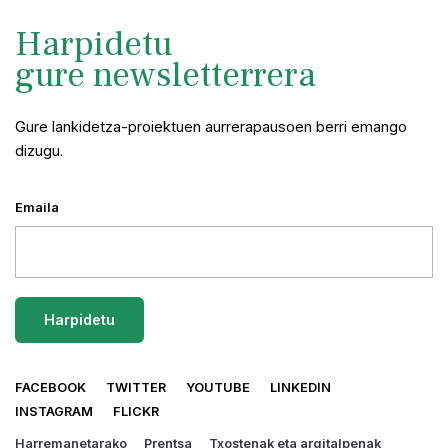
Harpidetu
gure newsletterrera
Gure lankidetza-proiektuen aurrerapausoen berri emango
dizugu.
Emaila
FACEBOOK
TWITTER
YOUTUBE
LINKEDIN
INSTAGRAM
FLICKR
Harremanetarako
Prentsa
Txostenak eta argitalpenak