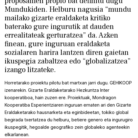
proposamen propio bat definitu dugu
Mundukiden. Helburu nagusia “mundu
mailako gizarte eraldaketa kritiko
baterako gure ingurutik at dauden
errealitateak gerturatzea” da. Azken
finean, gure inguruan eraldaketa
sozialaren harira lantzen diren gaietan
ikuspegia zabaltzea edo “globalizatzea”
izango litzateke.
Horretarako proiektu pilotu bat martxan jarri dugu. GEHIKOOP
izenarekin. Gizarte Eraldaketarako Hezkuntza Inter
kooperatiboa, hain zuzen ere. Proiektuak, Mondragon
Kooperatiba Esperientziaren inguruan ematen ari den Gizarte
Eraldaketarako hausnarketa eta eginbideetan, tokiko global
begirada txertatzea du helburu, betiere genero eta ingurugiro
ikuspegitik, hegoalde geografiko zein globaleko agenteekin
elkarlanean.