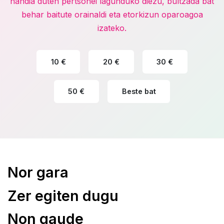
handia duten pertsonei lagunduko diezu, bultzada bat
behar baitute orainaldi eta etorkizun oparoagoa
izateko.
10 €
20 €
30 €
50 €
Beste bat
Nor gara
Zer egiten dugu
Non gaude