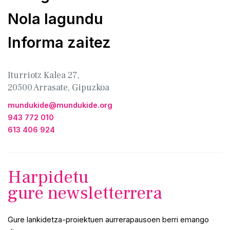
Nola lagundu
Informa zaitez
Iturriotz Kalea 27,
20500 Arrasate, Gipuzkoa
mundukide@mundukide.org
943 772 010
613 406 924
Harpidetu
gure newsletterrera
Gure lankidetza-proiektuen aurrerapausoen berri emango