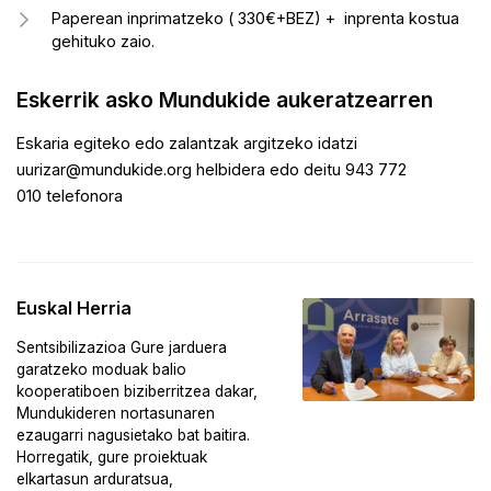
Paperean inprimatzeko ( 330€+BEZ) + inprenta kostua
gehituko zaio.
Eskerrik asko Mundukide aukeratzearren
Eskaria egiteko edo zalantzak argitzeko idatzi
uurizar@mundukide.org helbidera edo deitu 943 772
010 telefonora
Euskal Herria
Sentsibilizazioa Gure jarduera
garatzeko moduak balio
kooperatiboen biziberritzea dakar,
Mundukideren nortasunaren
ezaugarri nagusietako bat baitira.
Horregatik, gure proiektuak
elkartasun arduratsua,