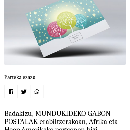
Parteka ezazu
Badakizu, MUNDUKIDEKO GABON
POSTALAK erabiltzerakoan, Afrika eta
Hego Amerikako pertsonen bizi