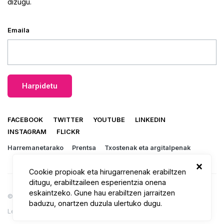
dizugu.
Emaila
FACEBOOK
TWITTER
YOUTUBE
LINKEDIN
INSTAGRAM
FLICKR
Harremanetarako
Prentsa
Txostenak eta argitalpenak
×
Cookie propioak eta hirugarrenenak erabiltzen
ditugu, erabiltzaileen esperientzia onena
eskaintzeko. Gune hau erabiltzen jarraitzen
© 2026 Mundukide.
baduzu, onartzen duzula ulertuko dugu.
Lege oharra
Pribatutasun politika
Cookie politika