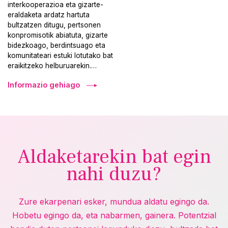
interkooperazioa eta gizarte-
eraldaketa ardatz hartuta
bultzatzen ditugu, pertsonen
konpromisotik abiatuta, gizarte
bidezkoago, berdintsuago eta
komunitateari estuki lotutako bat
eraikitzeko helburuarekin.…
Informazio gehiago
Aldaketarekin bat egin
nahi duzu?
Zure ekarpenari esker, mundua aldatu egingo da.
Hobetu egingo da, eta nabarmen, gainera. Potentzial