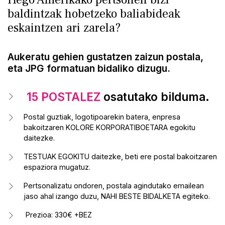
baldintzak hobetzeko baliabideak
eskaintzen ari zarela?
Aukeratu gehien gustatzen zaizun postala,
eta JPG formatuan bidaliko dizugu.
15 POSTALEZ
osatutako bilduma.
Postal guztiak, logotipoarekin batera, enpresa
bakoitzaren KOLORE KORPORATIBOETARA egokitu
daitezke.
TESTUAK EGOKITU daitezke, beti ere postal bakoitzaren
espaziora mugatuz.
Pertsonalizatu ondoren, postala agindutako emailean
jaso ahal izango duzu, NAHI BESTE BIDALKETA egiteko.
Prezioa: 330€ +BEZ