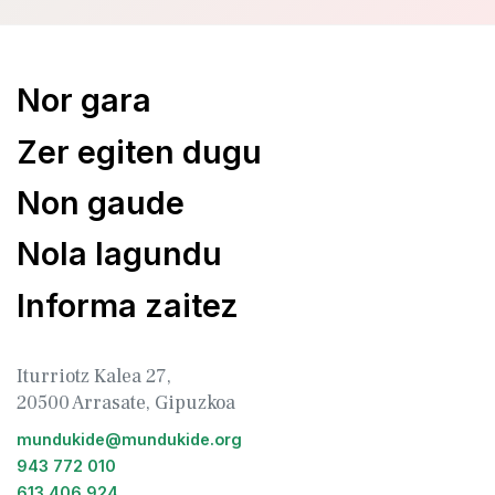
Nor gara
Zer egiten dugu
Non gaude
Nola lagundu
Informa zaitez
Iturriotz Kalea 27,
20500 Arrasate, Gipuzkoa
mundukide@mundukide.org
943 772 010
613 406 924