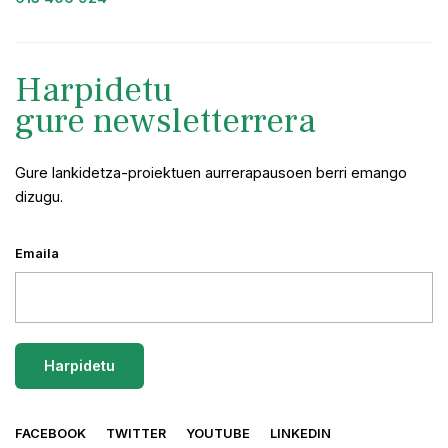
Harpidetu
gure newsletterrera
Gure lankidetza-proiektuen aurrerapausoen berri emango
dizugu.
Emaila
FACEBOOK
TWITTER
YOUTUBE
LINKEDIN