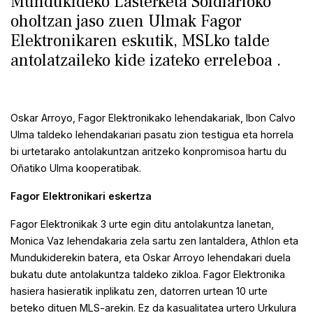
Mundukideko Lasterketa Soldiarioko
oholtzan jaso zuen Ulmak Fagor
Elektronikaren eskutik, MSLko talde
antolatzaileko kide izateko erreleboa .
Oskar Arroyo, Fagor Elektronikako lehendakariak, Ibon Calvo
Ulma taldeko lehendakariari pasatu zion testigua eta horrela
bi urtetarako antolakuntzan aritzeko konpromisoa hartu du
Oñatiko Ulma kooperatibak.
Fagor Elektronikari eskertza
Fagor Elektronikak 3 urte egin ditu antolakuntza lanetan,
Monica Vaz lehendakaria zela sartu zen lantaldera, Athlon eta
Mundukiderekin batera, eta Oskar Arroyo lehendakari duela
bukatu dute antolakuntza taldeko zikloa. Fagor Elektronika
hasiera hasieratik inplikatu zen, datorren urtean 10 urte
beteko dituen MLS-arekin. Ez da kasualitatea urtero Urkulura