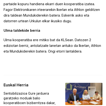
partaide kopuru handiena ekarri duen kooperatiba izatea.
Fagor Elektronikaren irteerarekin Ikerlan eta Athlon gelditzen
dira taldean Mundukiderekin batera. Eskerrik asko eta
datorren urtean Urkulun elkar ikusiko dugu.
Ulma taldekide berria
Ulma kooperatiba ere mitiko bat da KLSean. Datozen 2
ediziotan berriz, antolatzaile lanetan arituko da Ikerlan, Athlon
eta Mundukiderekin batera. Ongi etorri lantaldera.
Euskal Herria
Sentsibilizazioa Gure jarduera
garatzeko moduak balio
kooperatiboen biziberritzea dakar,