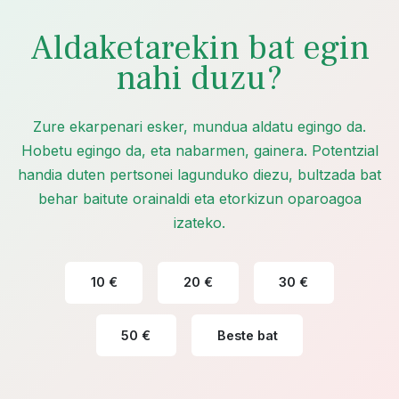
Aldaketarekin bat egin
nahi duzu?
Zure ekarpenari esker, mundua aldatu egingo da.
Hobetu egingo da, eta nabarmen, gainera. Potentzial
handia duten pertsonei lagunduko diezu, bultzada bat
behar baitute orainaldi eta etorkizun oparoagoa
izateko.
10 €
20 €
30 €
50 €
Beste bat