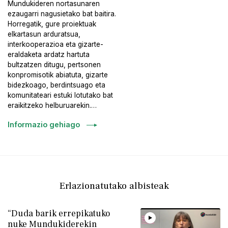
Mundukideren nortasunaren
ezaugarri nagusietako bat baitira.
Horregatik, gure proiektuak
elkartasun arduratsua,
interkooperazioa eta gizarte-
eraldaketa ardatz hartuta
bultzatzen ditugu, pertsonen
konpromisotik abiatuta, gizarte
bidezkoago, berdintsuago eta
komunitateari estuki lotutako bat
eraikitzeko helburuarekin.…
Informazio gehiago
Erlazionatutako albisteak
“Duda barik errepikatuko
nuke Mundukiderekin