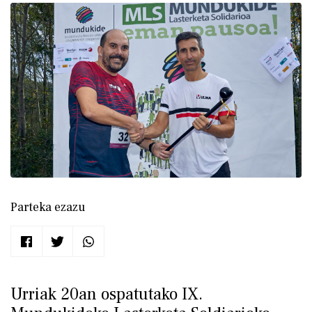
Parteka ezazu
Urriak 20an ospatutako IX.