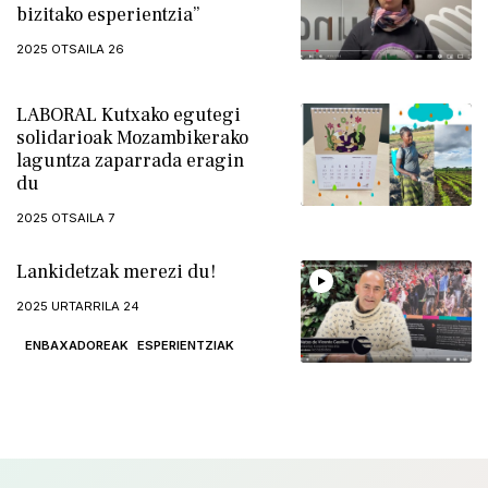
bizitako esperientzia”
2025 OTSAILA 26
LABORAL Kutxako egutegi
solidarioak Mozambikerako
laguntza zaparrada eragin
du
2025 OTSAILA 7
Lankidetzak merezi du!
2025 URTARRILA 24
ENBAXADOREAK
ESPERIENTZIAK