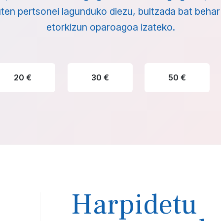
ten pertsonei lagunduko diezu, bultzada bat behar 
etorkizun oparoagoa izateko.
20 €
30 €
50 €
Harpidetu