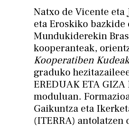
Natxo de Vicente eta 
eta Eroskiko bazkide
Mundukiderekin Brasi
kooperanteak, orientz
Kooperatiben Kudeak
graduko hezitazaile
EREDUAK ETA GIZA 
moduluan. Formazioa
Gaikuntza eta Ikerket
(ITERRA) antolatzen d