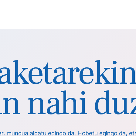
aketarekin
in nahi du
er, mundua aldatu egingo da. Hobetu egingo da, et