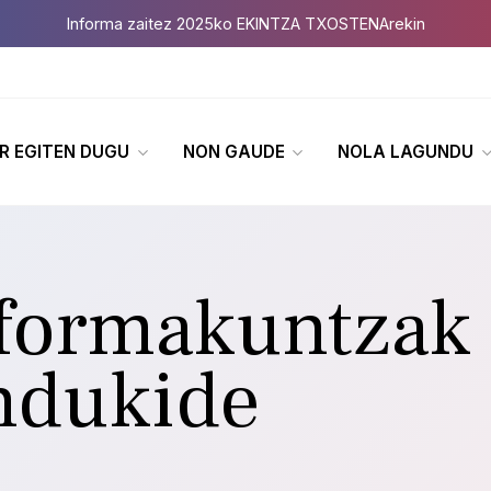
Informa zaitez 2025ko EKINTZA TXOSTENArekin
R EGITEN DUGU
NON GAUDE
NOLA LAGUNDU
formakuntzak
ndukide