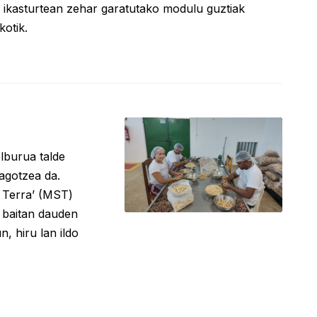
 ikasturtean zehar garatutako modulu guztiak
kotik.
lburua talde
eagotzea da.
 Terra’ (MST)
n baitan dauden
, hiru lan ildo