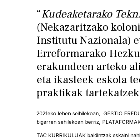
“
Kudeaketarako Tekn
(Nekazaritzako kolon
Institutu Nazionala)
Erreformarako Hezku
erakundeen arteko ali
eta ikasleek eskola t
praktikak tartekatzek
2021eko lehen seihilekoan, GESTIO EREDUA
bigarren sehilekoan berriz, PLATAFOR
TAC KURRIKULUAK baldintzak eskaini nahi 