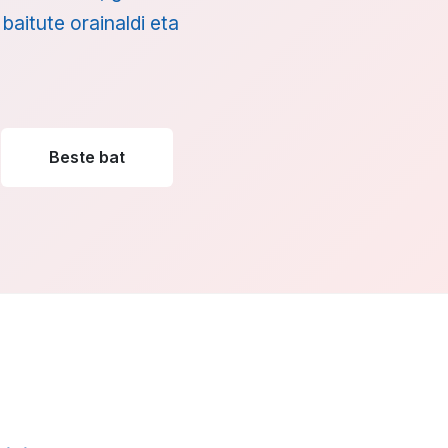
baitute orainaldi eta
Beste bat