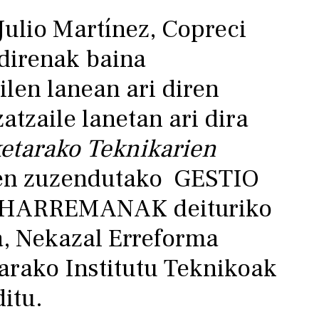
Julio Martínez, Copreci
 direnak baina
len lanean ari diren
atzaile lanetan ari dira
etarako Teknikarien
een zuzendutako GESTIO
HARREMANAK deituriko
, Nekazal Erreforma
arako Institutu Teknikoak
itu.