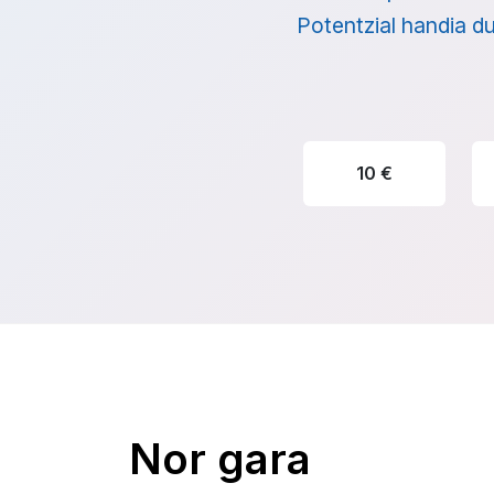
Potentzial handia du
10 €
Nor gara