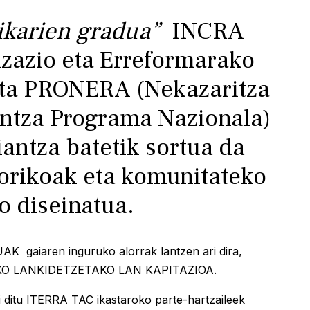
ikarien
gradua”
INCRA
izazio eta Erreformarako
 eta PRONERA (Nekazaritza
ntza Programa Nazionala)
antza batetik sortua da
eorikoak eta komunitateko
o diseinatua.
K gaiaren inguruko alorrak lantzen ari dira,
MAKO LANKIDETZETAKO LAN KAPITAZIOA.
ditu ITERRA TAC ikastaroko parte-hartzaileek