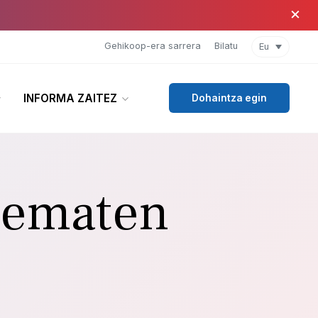
×
Gehikoop-era sarrera
Bilatu
Eu
INFORMA ZAITEZ
Dohaintza egin
 ematen