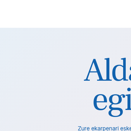
Ald
eg
Zure ekarpenari esk