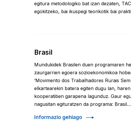
egitura metodologiko bat izan dezaten, TAC
egokitzeko, bai ikuspegi teorikotik bai prakti
Brasil
Mundukidek Brasilen duen programaren he
zaurgarrien egoera sozioekonomikoa hob
‘Movimento dos Trabalhadores Rurais Sem
elkartearekin batera egiten dugu lan, hare
kooperatiben garapena lagunduz. Gaur egun
nagusitan egituratzen da programa: Brasil…
Informazio gehiago