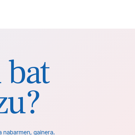
 bat
zu?
a nabarmen, gainera.