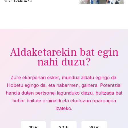
2025 AZAROA 19
Aldaketarekin bat egin
nahi duzu?
Zure ekarpenari esker, mundua aldatu egingo da.
Hobetu egingo da, eta nabarmen, gainera. Potentzial
handia duten pertsonei lagunduko diezu, bultzada bat
behar baitute orainaldi eta etorkizun oparoagoa
izateko.
10 €
20 €
30 €