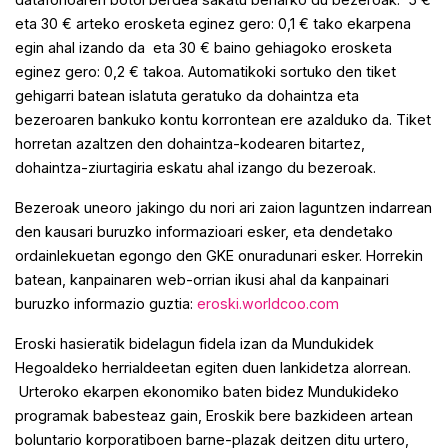
eta 30 € arteko erosketa eginez gero: 0,1 € tako ekarpena
egin ahal izando da eta 30 € baino gehiagoko erosketa
eginez gero: 0,2 € takoa. Automatikoki sortuko den tiket
gehigarri batean islatuta geratuko da dohaintza eta
bezeroaren bankuko kontu korrontean ere azalduko da. Tiket
horretan azaltzen den dohaintza-kodearen bitartez,
dohaintza-ziurtagiria eskatu ahal izango du bezeroak.
Bezeroak uneoro jakingo du nori ari zaion laguntzen indarrean
den kausari buruzko informazioari esker, eta dendetako
ordainlekuetan egongo den GKE onuradunari esker. Horrekin
batean, kanpainaren web-orrian ikusi ahal da kanpainari
buruzko informazio guztia:
eroski.worldcoo.com
Eroski hasieratik bidelagun fidela izan da Mundukidek
Hegoaldeko herrialdeetan egiten duen lankidetza alorrean.
Urteroko ekarpen ekonomiko baten bidez Mundukideko
programak babesteaz gain, Eroskik bere bazkideen artean
boluntario korporatiboen barne-plazak deitzen ditu urtero,