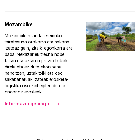
Mozambike
Mozambiken landa-eremuko
txirotasuna orokorra eta sakona
izateaz gain, zitalki egonkorra ere
bada: Nekazariek tresna hobe
faltan eta uztaren prezio txikiak
direla eta ez dute ekoizpena
handitzen; uztak txiki eta oso
sakabanatuak izateak erosketa-
logistika oso zail egiten du eta
ondorioz erosleek…
Informazio gehiago