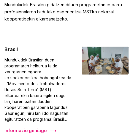
Mundukidek Brasilen gidatzen dituen programetan esparru
profesionalaren bildutako esperientzia MSTko nekazal
kooperatibekin elkarbanatzeko.
Brasil
Mundukidek Brasilen duen
programaren helburua talde
zaurgarrien egoera
sozioekonomikoa hobeagotzea da.
‘Movimento dos Trabalhadores
Rurais Sem Terra’ (MST)
elkartearekin batera egiten dugu
lan, haren baitan dauden
kooperatiben garapena lagunduz.
Gaur egun, hiru lan ildo nagusitan
egituratzen da programa: Brasil…
Informazio gehiago