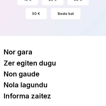
50 €
Beste bat
Nor gara
Zer egiten dugu
Non gaude
Nola lagundu
Informa zaitez