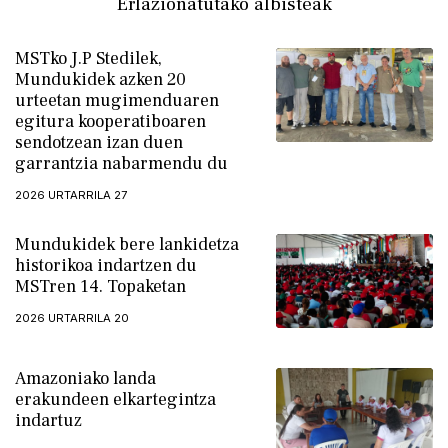
Erlazionatutako albisteak
MSTko J.P Stedilek,
Mundukidek azken 20
urteetan mugimenduaren
egitura kooperatiboaren
sendotzean izan duen
garrantzia nabarmendu du
2026 URTARRILA 27
Mundukidek bere lankidetza
historikoa indartzen du
MSTren 14. Topaketan
2026 URTARRILA 20
Amazoniako landa
erakundeen elkartegintza
indartuz