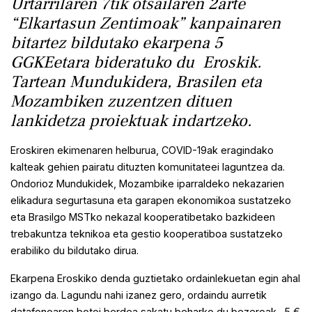
U
rtarrilaren 7tik otsailaren 2arte
“Elkartasun Zentimoak” kanpainaren
bitartez bildutako ekarpena 5
GGKEetara bideratuko du Eroskik.
Tartean Mundukidera, Brasilen eta
Mozambiken zuzentzen dituen
lankidetza proiektuak indartzeko.
Eroskiren ekimenaren helburua, COVID-19ak eragindako
kalteak gehien pairatu dituzten komunitateei laguntzea da.
Ondorioz Mundukidek, Mozambike iparraldeko nekazarien
elikadura segurtasuna eta garapen ekonomikoa sustatzeko
eta Brasilgo MSTko nekazal kooperatibetako bazkideen
trebakuntza teknikoa eta gestio kooperatiboa sustatzeko
erabiliko du bildutako dirua.
Ekarpena Eroskiko denda guztietako ordainlekuetan egin ahal
izango da. Lagundu nahi izanez gero, ordaindu aurretik
datafonoaren botoi berdea sakatu beharko du bezeroak. 5 €