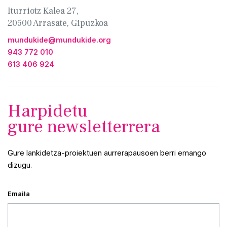
Iturriotz Kalea 27,
20500 Arrasate, Gipuzkoa
mundukide@mundukide.org
943 772 010
613 406 924
Harpidetu
gure newsletterrera
Gure lankidetza-proiektuen aurrerapausoen berri emango
dizugu.
Emaila