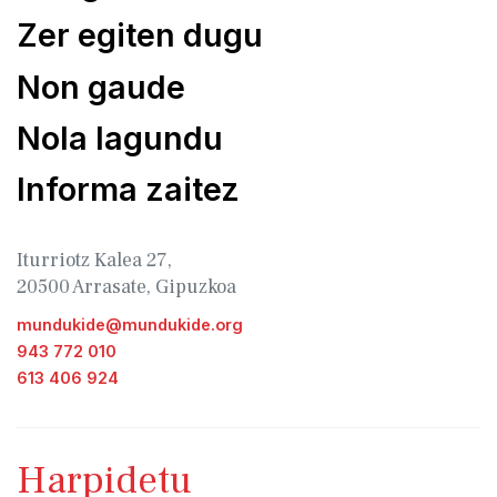
Zer egiten dugu
Non gaude
Nola lagundu
Informa zaitez
Iturriotz Kalea 27,
20500 Arrasate, Gipuzkoa
mundukide@mundukide.org
943 772 010
613 406 924
Harpidetu