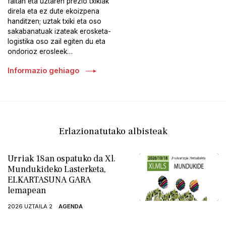
faltan eta uztaren prezio txikiak
direla eta ez dute ekoizpena
handitzen; uztak txiki eta oso
sakabanatuak izateak erosketa-
logistika oso zail egiten du eta
ondorioz erosleek…
Informazio gehiago
Erlazionatutako albisteak
Urriak 18an ospatuko da Xl.
Mundukideko Lasterketa,
ELKARTASUNA GARA
lemapean
2026 UZTAILA 2
AGENDA