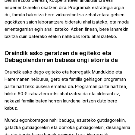
beharrezkoa denean, kooperanteen aholkularitza eta
esperientziarekin osatzen dira.
Programak estrategia argia
du, familia bakoitza bere zirkunstantzia zehatzetara gehien
egokitzen zaion laborantzara bideratu ahal izateko, eta modu
errentagarrian egin ahal izateko. Azken finean, bere lanarekin
bizitza duin baterako etekin nahikoak lortu ahal izateko.
Oraindik asko geratzen da egiteko eta
Debagoiendarren babesa ongi etorria da
Oraindik asko dago egiteko eta horregatik Mundukide eta
Harremanen helburua, gero eta familia gehiagori programan
parte hartzeko aukera ematea da. Programan parte hartzea,
hileko 60 € irabaztera iritsi ahal izatea da eta alderantziz,
nekazal familia baten horren laurdena lortzen dute bere
kabuz.
Mundu egonkorragoa nahi badugu, ezusteko gutxiagorekin,
gatazka gutxiagorekin eta borroka gutxiagorekin, desiragarria
da desberdintasun horiek minimizatzea. Horregatik