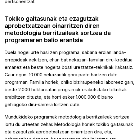
pertsonentzat.
Tokiko gaitasunak eta ezagutzak
aprobetxatzean oinarritzen diren
metodologia berritzaileak sortzea da
programaren balio erantsia
Duela hogei urte hasi zen programa, sabana erdian landa-
errepideak irekitzen, ehun bat nekazari-familiari diru-kreditua
emanez eta beste hogeita bosti ureztatze-teknikak irakatsiz.
Gaur egun, 10.000 nekazaritik gora parte hartzen dute
programan. Familia horiek, ohiko biziraupeneko laboreez gain,
beste 2.000 hektareatan programak erakutsitako teknikak
erabiltzen dituzte, eta horri esker 1.000.000 € baino
gehiagoko diru-sarrera lortzen dute.
Mundukideko programak metodologia berritzaileak sortzea
lortu du urteetan zehar. Metodologia horiek tokiko gaitasunak
eta ezagutzak aprobetxatzean oinarritzen dira, eta,