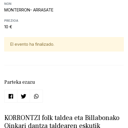
NON
MONTERRON- ARRASATE
PREZIOA
10 €
El evento ha finalizado.
Parteka ezazu
KORRONTZI folk taldea eta Billabonako
Oinkari dantza taldearen eskutik