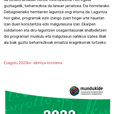
guztiagatik, beharrezkoa da lanean jarraitzea. Eta horretarako
Debagoieneko herritarren laguntza ongi etorria da. Laguntza
hori gabe, programak ezin izango zuen hogei urte hauetan
izan duen konstantzia edo malgutasuna izan. Ekarpen
solidarioen eta diru-laguntzen osagarritasunak ahalbidetzen
dio programari muskulu eta malgutasun nahikoa izatea. Biak
ala biak guztiz beharrezkoak emaitza eraginkorrak lortzeko.
Ezagutu 2022ko ekintza txostena