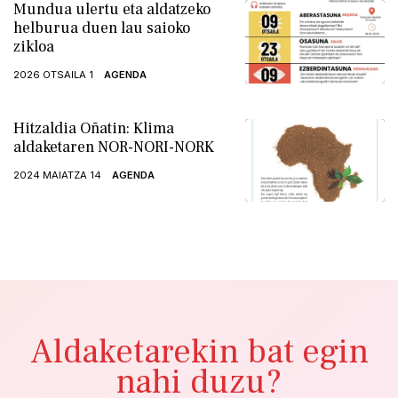
Mundua ulertu eta aldatzeko
helburua duen lau saioko
zikloa
2026 OTSAILA 1
AGENDA
Hitzaldia Oñatin: Klima
aldaketaren NOR-NORI-NORK
2024 MAIATZA 14
AGENDA
Aldaketarekin bat egin
nahi duzu?