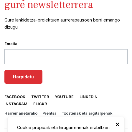
gure newsletterrera
Gure lankidetza-proiektuen aurrerapausoen berri emango
dizugu.
Emaila
FACEBOOK
TWITTER
YOUTUBE
LINKEDIN
INSTAGRAM
FLICKR
Harremanetarako
Prentsa
Txostenak eta argitalpenak
×
Cookie propioak eta hirugarrenenak erabiltzen