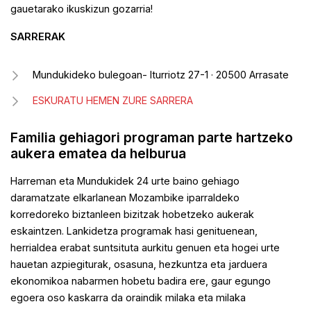
gauetarako ikuskizun gozarria!
SARRERAK
Mundukideko bulegoan- Iturriotz 27-1 · 20500 Arrasate
ESKURATU HEMEN ZURE SARRERA
Familia gehiagori programan parte hartzeko
aukera ematea da helburua
Harreman eta Mundukidek 24 urte baino gehiago
daramatzate elkarlanean Mozambike iparraldeko
korredoreko biztanleen bizitzak hobetzeko aukerak
eskaintzen. Lankidetza programak hasi genituenean,
herrialdea erabat suntsituta aurkitu genuen eta hogei urte
hauetan azpiegiturak, osasuna, hezkuntza eta jarduera
ekonomikoa nabarmen hobetu badira ere, gaur egungo
egoera oso kaskarra da oraindik milaka eta milaka