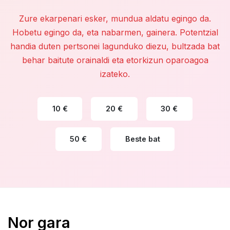
Zure ekarpenari esker, mundua aldatu egingo da.
Hobetu egingo da, eta nabarmen, gainera. Potentzial
handia duten pertsonei lagunduko diezu, bultzada bat
behar baitute orainaldi eta etorkizun oparoagoa
izateko.
10 €
20 €
30 €
50 €
Beste bat
Nor gara