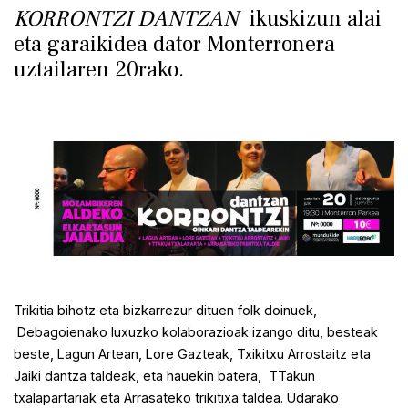
KORRONTZI DANTZAN
ikuskizun alai
eta garaikidea dator Monterronera
uztailaren 20rako.
Trikitia bihotz eta bizkarrezur dituen folk doinuek,
Debagoienako luxuzko kolaborazioak izango ditu, besteak
beste, Lagun Artean, Lore Gazteak, Txikitxu Arrostaitz eta
Jaiki dantza taldeak, eta hauekin batera, TTakun
txalapartariak eta Arrasateko trikitixa taldea. Udarako