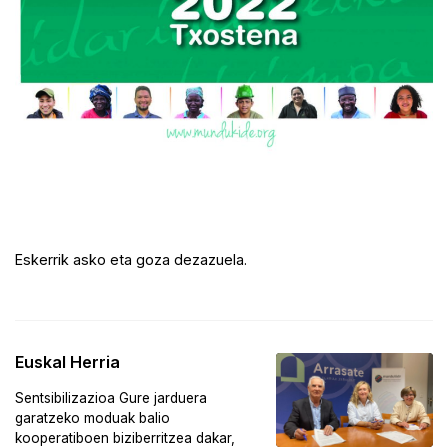
Eskerrik asko eta goza dezazuela.
Euskal Herria
Sentsibilizazioa Gure jarduera
garatzeko moduak balio
kooperatiboen biziberritzea dakar,