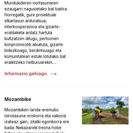
Mundukideren nortasunaren
ezaugarri nagusietako bat baitira.
Horregatik, gure proiektuak
elkartasun arduratsua,
interkooperazioa eta gizarte-
eraldaketa ardatz hartuta
bultzatzen ditugu, pertsonen
konpromisotik abiatuta, gizarte
bidezkoago, berdintsuago eta
komunitateari estuki lotutako bat
eraikitzeko helburuarekin.…
Informazio gehiago
Mozambike
Mozambiken landa-eremuko
txirotasuna orokorra eta sakona
izateaz gain, zitalki egonkorra ere
bada: Nekazariek tresna hobe