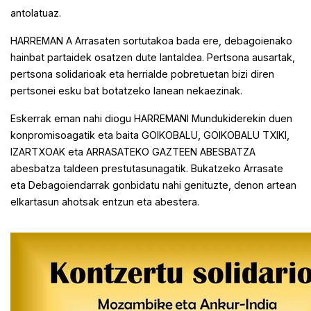
antolatuaz.
HARREMAN A Arrasaten sortutakoa bada ere, debagoienako
hainbat partaidek osatzen dute lantaldea. Pertsona ausartak,
pertsona solidarioak eta herrialde pobretuetan bizi diren
pertsonei esku bat botatzeko lanean nekaezinak.
Eskerrak eman nahi diogu HARREMANI Mundukiderekin duen
konpromisoagatik eta baita GOIKOBALU, GOIKOBALU TXIKI,
IZARTXOAK eta ARRASATEKO GAZTEEN ABESBATZA
abesbatza taldeen prestutasunagatik. Bukatzeko Arrasate
eta Debagoiendarrak gonbidatu nahi genituzte, denon artean
elkartasun ahotsak entzun eta abestera.