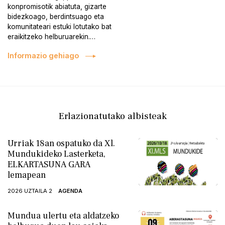
konpromisotik abiatuta, gizarte
bidezkoago, berdintsuago eta
komunitateari estuki lotutako bat
eraikitzeko helburuarekin.…
Informazio gehiago
Erlazionatutako albisteak
Urriak 18an ospatuko da Xl.
Mundukideko Lasterketa,
ELKARTASUNA GARA
lemapean
2026 UZTAILA 2
AGENDA
Mundua ulertu eta aldatzeko