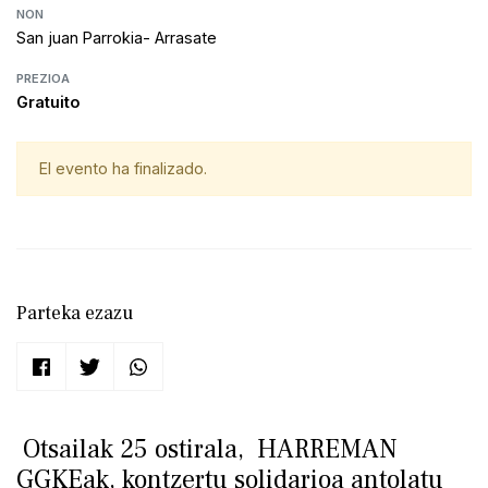
NON
San juan Parrokia- Arrasate
PREZIOA
Gratuito
El evento ha finalizado.
Parteka ezazu
Otsailak 25 ostirala, HARREMAN
GGKEak, kontzertu solidarioa antolatu