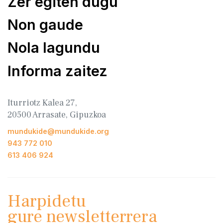
Zer egiten dugu
Non gaude
Nola lagundu
Informa zaitez
Iturriotz Kalea 27,
20500 Arrasate, Gipuzkoa
mundukide@mundukide.org
943 772 010
613 406 924
Harpidetu
gure newsletterrera