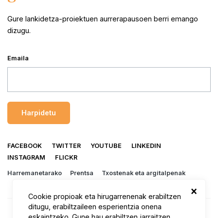
Gure lankidetza-proiektuen aurrerapausoen berri emango
dizugu.
Emaila
FACEBOOK
TWITTER
YOUTUBE
LINKEDIN
INSTAGRAM
FLICKR
Harremanetarako
Prentsa
Txostenak eta argitalpenak
×
Cookie propioak eta hirugarrenenak erabiltzen
ditugu, erabiltzaileen esperientzia onena
eskaintzeko. Gune hau erabiltzen jarraitzen