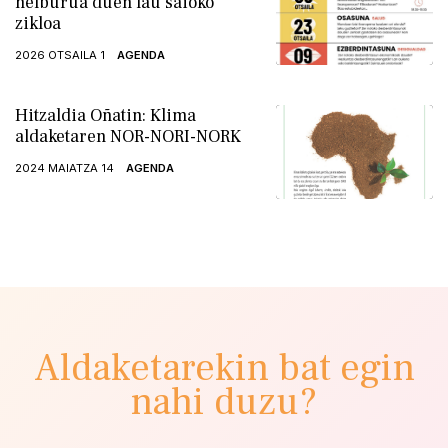
helburua duen lau saioko
zikloa
2026 OTSAILA 1
AGENDA
Hitzaldia Oñatin: Klima
aldaketaren NOR-NORI-NORK
2024 MAIATZA 14
AGENDA
Aldaketarekin bat egin
nahi duzu?