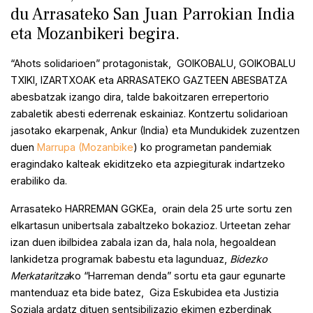
du Arrasateko San Juan Parrokian India
eta Mozanbikeri begira.
“Ahots solidarioen” protagonistak, GOIKOBALU, GOIKOBALU
TXIKI, IZARTXOAK eta ARRASATEKO GAZTEEN ABESBATZA
abesbatzak izango dira, talde bakoitzaren errepertorio
zabaletik abesti ederrenak eskainiaz. Kontzertu solidarioan
jasotako ekarpenak, Ankur (India) eta Mundukidek zuzentzen
duen
Marrupa (Mozanbike
) ko programetan pandemiak
eragindako kalteak ekiditzeko eta azpiegiturak indartzeko
erabiliko da.
Arrasateko HARREMAN GGKEa, orain dela 25 urte sortu zen
elkartasun unibertsala zabaltzeko bokazioz. Urteetan zehar
izan duen ibilbidea zabala izan da, hala nola, hegoaldean
lankidetza programak babestu eta lagunduaz,
Bidezko
Merkataritza
ko “Harreman denda” sortu eta gaur egunarte
mantenduaz eta bide batez, Giza Eskubidea eta Justizia
Soziala ardatz dituen sentsibilizazio ekimen ezberdinak