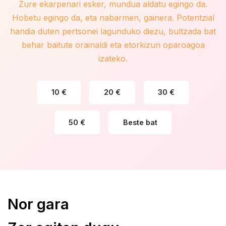
Zure ekarpenari esker, mundua aldatu egingo da.
Hobetu egingo da, eta nabarmen, gainera. Potentzial
handia duten pertsonei lagunduko diezu, bultzada bat
behar baitute orainaldi eta etorkizun oparoagoa
izateko.
10 €
20 €
30 €
50 €
Beste bat
Nor gara