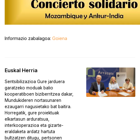
Informazio zabalagoa:
Goiena
Euskal Herria
Sentsibilizazioa Gure jarduera
garatzeko moduak balio
kooperatiboen biziberritzea dakar,
Mundukideren nortasunaren
ezaugarri nagusietako bat baitira.
Horregatik, gure proiektuak
elkartasun arduratsua,
interkooperazioa eta gizarte-
eraldaketa ardatz hartuta
bultzatzen ditugu, pertsonen