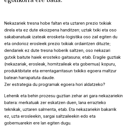
Nekazariek tresna hobe faltan eta uztaren prezio txikiak
direla eta ez dute ekoizpena handitzen; uztak txiki eta oso
sakabanatuak izateak erosketa-logistika oso zail egiten du
eta ondorioz erosleek prezio txikiak ordaintzen dituzte;
dendariek ez dute tresna hoberik saltzen, oso nekazari
gutxik baitute haiek erosteko gaitasuna; etab. Eragile guztiak
(nekazariak, erosleak, hornitzaileak eta gobernua) kopuru,
produktibitate eta errentagarritasun txikiko egoera maltzur
batean harrapatuta daude.
Zer estrategia du programak egoera hori aldatzeko?
Lehenik eta behin prozesu guztian zehar ari gara nekazariekin
batera: merkatuak zer eskatzen duen, lana errazteko
teknikak, uztaren salmenta, etab. Eta nekazariekin bakarrik
ez, uzta erosleekin, sargai saltzaileekin edo eta
gobernuarekin ere lan egiten dugu.