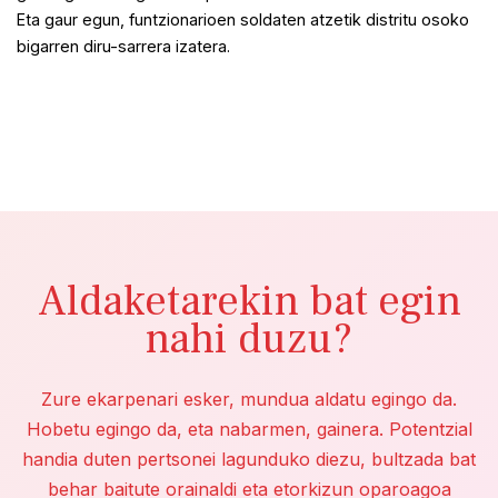
Eta gaur egun, funtzionarioen soldaten atzetik distritu osoko
bigarren diru-sarrera izatera.
Aldaketarekin bat egin
nahi duzu?
Zure ekarpenari esker, mundua aldatu egingo da.
Hobetu egingo da, eta nabarmen, gainera. Potentzial
handia duten pertsonei lagunduko diezu, bultzada bat
behar baitute orainaldi eta etorkizun oparoagoa