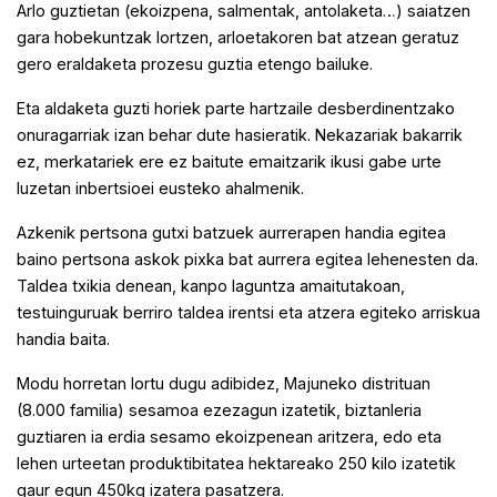
Arlo guztietan (ekoizpena, salmentak, antolaketa…) saiatzen
gara hobekuntzak lortzen, arloetakoren bat atzean geratuz
gero eraldaketa prozesu guztia etengo bailuke.
Eta aldaketa guzti horiek parte hartzaile desberdinentzako
onuragarriak izan behar dute hasieratik. Nekazariak bakarrik
ez, merkatariek ere ez baitute emaitzarik ikusi gabe urte
luzetan inbertsioei eusteko ahalmenik.
Azkenik pertsona gutxi batzuek aurrerapen handia egitea
baino pertsona askok pixka bat aurrera egitea lehenesten da.
Taldea txikia denean, kanpo laguntza amaitutakoan,
testuinguruak berriro taldea irentsi eta atzera egiteko arriskua
handia baita.
Modu horretan lortu dugu adibidez, Majuneko distrituan
(8.000 familia) sesamoa ezezagun izatetik, biztanleria
guztiaren ia erdia sesamo ekoizpenean aritzera, edo eta
lehen urteetan produktibitatea hektareako 250 kilo izatetik
gaur egun 450kg izatera pasatzera.