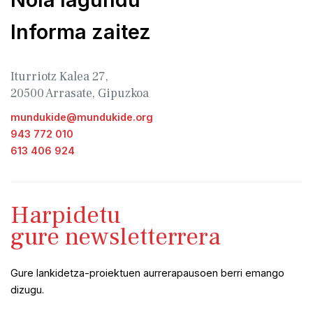
Informa zaitez
Iturriotz Kalea 27,
20500 Arrasate, Gipuzkoa
mundukide@mundukide.org
943 772 010
613 406 924
Harpidetu
gure newsletterrera
Gure lankidetza-proiektuen aurrerapausoen berri emango
dizugu.