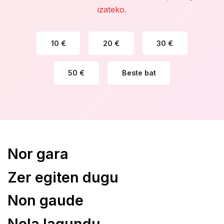
izateko.
10 €
20 €
30 €
50 €
Beste bat
Nor gara
Zer egiten dugu
Non gaude
Nola lagundu