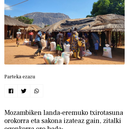
Parteka ezazu
Mozambiken landa-eremuko txirotasuna
orokorra eta sakona izateaz gain, zitalki
egonkorra ere bada: